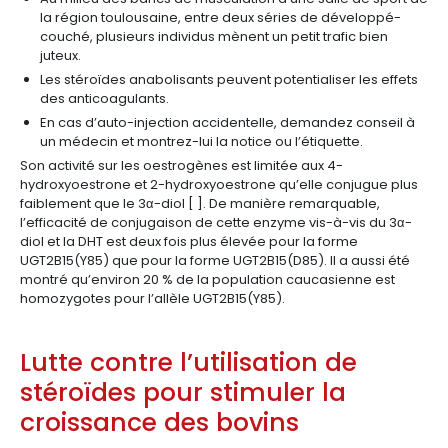
la région toulousaine, entre deux séries de développé-
couché, plusieurs individus mènent un petit trafic bien
juteux.
Les stéroïdes anabolisants peuvent potentialiser les effets
des anticoagulants.
En cas d’auto-injection accidentelle, demandez conseil à
un médecin et montrez-lui la notice ou l’étiquette.
Son activité sur les oestrogènes est limitée aux 4-
hydroxyoestrone et 2-hydroxyoestrone qu’elle conjugue plus
faiblement que le 3α-diol [ ]. De manière remarquable,
l’efficacité de conjugaison de cette enzyme vis-à-vis du 3α-
diol et la DHT est deux fois plus élevée pour la forme
UGT2B15(Y85) que pour la forme UGT2B15(D85). Il a aussi été
montré qu’environ 20 % de la population caucasienne est
homozygotes pour l’allèle UGT2B15(Y85).
Lutte contre l’utilisation de
stéroïdes pour stimuler la
croissance des bovins