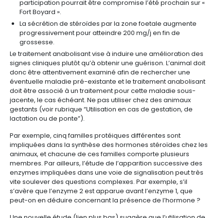
participation pourrait être compromise l’été prochain sur «
Fort Boyard ».
La sécrétion de stéroïdes par la zone foetale augmente
progressivement pour atteindre 200 mg/j en fin de
grossesse.
Le traitement anabolisant vise à induire une amélioration des
signes cliniques plutôt qu’à obtenir une guérison. L’animal doit
donc être attentivement examiné afin de rechercher une
éventuelle maladie pré-existante et le traitement anabolisant
doit être associé à un traitement pour cette maladie sous-
jacente, le cas échéant. Ne pas utiliser chez des animaux
gestants (voir rubrique “Utilisation en cas de gestation, de
lactation ou de ponte”).
Par exemple, cinq familles protéiques différentes sont
impliquées dans la synthèse des hormones stéroïdes chez les
animaux, et chacune de ces familles comporte plusieurs
membres. Par ailleurs, l’étude de l’apparition successive des
enzymes impliquées dans une voie de signalisation peut très
vite soulever des questions complexes. Par exemple, s’il
s’avère que l’enzyme 2 est apparue avant l’enzyme 1, que
peut-on en déduire concernant la présence de l’hormone ?
Une nouvelle étude (lien plus bas) suggère que l’utilisation de