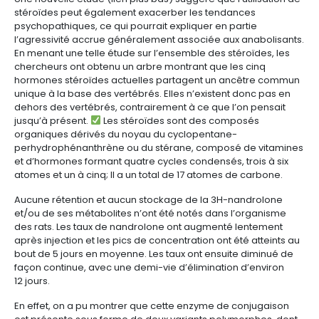
stéroïdes peut également exacerber les tendances
psychopathiques, ce qui pourrait expliquer en partie
l’agressivité accrue généralement associée aux anabolisants.
En menant une telle étude sur l’ensemble des stéroïdes, les
chercheurs ont obtenu un arbre montrant que les cinq
hormones stéroïdes actuelles partagent un ancêtre commun
unique à la base des vertébrés. Elles n’existent donc pas en
dehors des vertébrés, contrairement à ce que l’on pensait
jusqu’à présent.
Les stéroïdes sont des composés
organiques dérivés du noyau du cyclopentane-
perhydrophénanthrène ou du stérane, composé de vitamines
et d’hormones formant quatre cycles condensés, trois à six
atomes et un à cinq; Il a un total de 17 atomes de carbone.
Aucune rétention et aucun stockage de la 3H-nandrolone
et/ou de ses métabolites n’ont été notés dans l’organisme
des rats. Les taux de nandrolone ont augmenté lentement
après injection et les pics de concentration ont été atteints au
bout de 5 jours en moyenne. Les taux ont ensuite diminué de
façon continue, avec une demi-vie d’élimination d’environ
12 jours.
En effet, on a pu montrer que cette enzyme de conjugaison