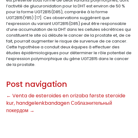
est présente sous forme de deux variants polymorphes, dont
l’activité de glucuronidation pour la DHT est environ de 50 %
pour la forme UGT2B15(D85), comparée à la forme
UGT2B15(Y85) [17]. Ces observations suggèrent que
l’expression du variant UGT2B15(D85) peut être responsable
d’une accumulation de la DHT dans les cellules sécrétrices qui
constituent le site où débute le cancer de la prostate et, de ce
fait, pourrait augmenter le risque de survenue de ce cancer.
Cette hypothèse a conduit deux équipes à effectuer des
études épidémiologiques pour déterminer le rôle potentiel de
l’expression polymorphique du gène UGT2B15 dans le cancer
de la prostate.
Post navigation
←
Venta de esteroides en orizaba første steroide
kur, handgelenkbandagen
Соблазнительный
покердом
→