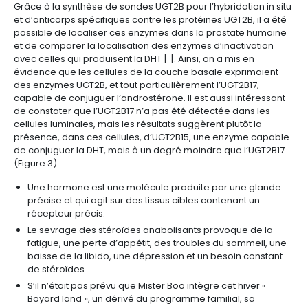
Grâce à la synthèse de sondes UGT2B pour l’hybridation in situ
et d’anticorps spécifiques contre les protéines UGT2B, il a été
possible de localiser ces enzymes dans la prostate humaine
et de comparer la localisation des enzymes d’inactivation
avec celles qui produisent la DHT [ ]. Ainsi, on a mis en
évidence que les cellules de la couche basale exprimaient
des enzymes UGT2B, et tout particulièrement l’UGT2B17,
capable de conjuguer l’androstérone. Il est aussi intéressant
de constater que l’UGT2B17 n’a pas été détectée dans les
cellules luminales, mais les résultats suggèrent plutôt la
présence, dans ces cellules, d’UGT2B15, une enzyme capable
de conjuguer la DHT, mais à un degré moindre que l’UGT2B17
(Figure 3).
Une hormone est une molécule produite par une glande
précise et qui agit sur des tissus cibles contenant un
récepteur précis.
Le sevrage des stéroïdes anabolisants provoque de la
fatigue, une perte d’appétit, des troubles du sommeil, une
baisse de la libido, une dépression et un besoin constant
de stéroïdes.
S’il n’était pas prévu que Mister Boo intègre cet hiver «
Boyard land », un dérivé du programme familial, sa