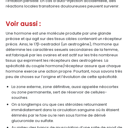
l’irritation persiste. En cas d’auto-injection accidentelle, des
réactions locales transitoires douloureuses peuvent survenir.
Voir aussi :
Une hormone est une molécule produite par une glande
précise et qui agit sur des tissus cibles contenant un récepteur
précis. Ainsi, le 17β-oestradiol (un œstrogène), l’hormone qui
détermine les caractères sexuels secondaires de la femme,
est fabriqué par les ovaires et est actif sur les très nombreux
tissus qui expriment les récepteurs des œstrogènes. La
spécificité du couple hormone/récepteur assure que chaque
hormone exerce une action propre. Pourtant, nous savons très
peu de choses sur l’origine et l’évolution de cette spécificité.
La zone externe, zone définitive, aussi appelée néocortex
ou zone permanente, sert de réservoir de cellules-
souches.
On a longtemps cru que ces stéroïdes retournaient
immédiatement dans la circulation sanguine où ils étaient
éliminés par le foie ou le rein sous forme de dérivé
glucuronide ou sulfate.
Au milieu des bancs de musculation d’une salle de sport de