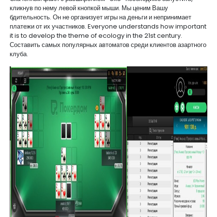
кликнув по нему левой кнопкой мыши. Мы ценим Вашу
бдительность. Он не организует игры на деньги и непринимает
платежи от их участников. Everyone understands how important
it is to develop the theme of ecology in the 21st century.
Составить самых популярных автоматов среди клиентов азартного
клуба.