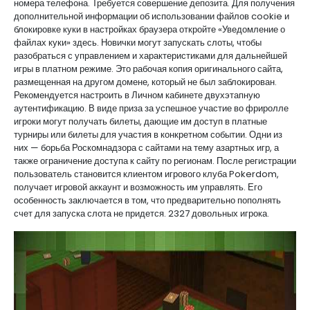
номера телефона. Требуется совершение депозита. Для получения
дополнительной информации об использовании файлов cookie и
блокировке куки в настройках браузера откройте «Уведомление о
файлах куки» здесь. Новички могут запускать слоты, чтобы
разобраться с управлением и характеристиками для дальнейшей
игры в платном режиме. Это рабочая копия оригинального сайта,
размещенная на другом домене, который не был заблокирован.
Рекомендуется настроить в Личном кабинете двухэтапную
аутентификацию. В виде приза за успешное участие во фриролле
игроки могут получать билеты, дающие им доступ в платные
турниры или билеты для участия в конкретном событии. Одни из
них — борьба Роскомнадзора с сайтами на тему азартных игр, а
также ограничение доступа к сайту по регионам. После регистрации
пользователь становится клиентом игрового клуба Pokerdom,
получает игровой аккаунт и возможность им управлять. Его
особенность заключается в том, что предварительно пополнять
счет для запуска слота не придется. 2327 довольных игрока.