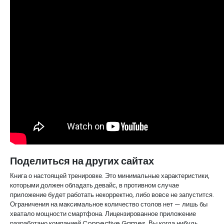
Поделиться на других сайтах
Книга о настоящей тренировке. Это минимальные характеристики,
которыми должен обладать девайс, в противном случае
приложение будет работать некорректно, либо вовсе не запустится.
Ограничения на максимальное количество столов нет — лишь бы
хватало мощности смартфона. Лицензированное приложение
разработано компанией Connective Games. Вы когда нибудь