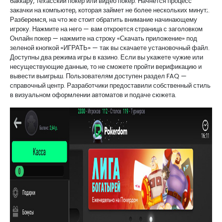
баккару, техасский покер или видео покер. Начнется процесс
закачки на компьютер, которая займет не более нескольких минут;.
Разберемся, на что же стоит обратить внимание начинающему
игроку. Нажмите на него — вам откроется страница с заголовком
Онлайн покер — нажмите на строку «Скачать приложение» под
зеленой кнопкой «ИГРАТЬ» — так вы скачаете установочный файл.
Доступны два режима игры в казино. Если вы укажете чужие или
несуществующие данные, то не сможете пройти верификацию и
вывести выигрыш. Пользователям доступен раздел FAQ —
справочный центр. Разработчики предоставили собственный стиль
в визуальном оформлении автоматов и подаче сюжета.