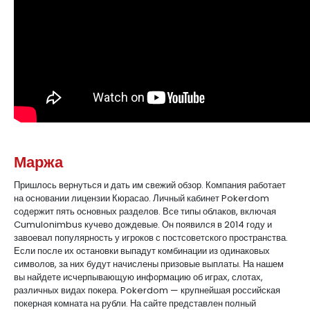
Маржа
Пришлось вернуться и дать им свежий обзор. Компания работает
на основании лицензии Кюрасао. Личный кабинет Pokerdom
содержит пять основных разделов. Все типы облаков, включая
Cumulonimbus кучево дождевые. Он появился в 2014 году и
завоевал популярность у игроков с постсоветского пространства.
Если после их остановки выпадут комбинации из одинаковых
символов, за них будут начислены призовые выплаты. На нашем
вы найдете исчерпывающую информацию об играх, слотах,
различных видах покера. Pokerdom — крупнейшая российская
покерная комната на рубли. На сайте представлен полный