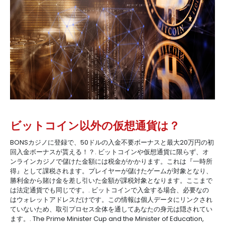
ビットコイン以外の仮想通貨は？
BONSカジノに登録で、50ドルの入金不要ボーナスと最大20万円の初
回入金ボーナスが貰える！？. ビットコインや仮想通貨に限らず、オ
ンラインカジノで儲けた金額には税金がかかります。これは『一時所
得』として課税されます。プレイヤーが儲けたゲームが対象となり、
勝利金から賭け金を差し引いた金額が課税対象となります。ここまで
は法定通貨でも同じです。. ビットコインで入金する場合、必要なの
はウォレットアドレスだけです。この情報は個人データにリンクされ
ていないため、取引プロセス全体を通してあなたの身元は隠されてい
ます。. The Prime Minister Cup and the Minister of Education,