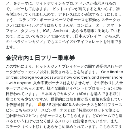
ノ」をテーマに、サイトデザインもプロ. アドレスが表示されるの
で、コピーしておきます。. ビットコインが紛失すると見つらず、誰
も保証をしてくれませんので、アドレスはよく確認するようにしまし
ょう。. ステップ2：ボーナスページでボーナスを有効化. ステークカ
ジノにはモバイルアプリはありませんが、コンピューター、スマート
フォン、タブレット、iOS、Android、あらゆる端末に対応している
ので、どこにいてもカジノで遊べます。. 日本人プレイヤーから人気
の「ベラジョンカジノ」でもエコペイズやアイウォレットを利用でき
ます。.
金沢市内１日フリー乗車券
この技術により、ビットカジノとプレイヤーとの間で送受信されたデ
ータがビットカジノ以外に傍受されることを防ぎます。. One final tip
on this: change your password now and then, and never share
it with anyone. 入金不要ボーナスはありませんが、その代わりに入金
ボーナスがもらえます。様々な面白いイベントとプロモーションは毎
日行われています。. 日本国内でカルダノ（ADA）を購入できる取引
所はとても少ないですが、世界的には知名度が高く価格も安定してい
る仮想通貨です。.
最大5万円の100%入金ボーナスと100回フリース
ピン. こちらのフリースピンボーナスとは「特定のスロットで使える
◯回転分のスピン」がボーナスとしてもらえます。どのゲームでも遊
べるというわけではなく使えるスロットは指定されています。また、
ステーク（ベット額）もあらかじめ決められています。こちらのフリ