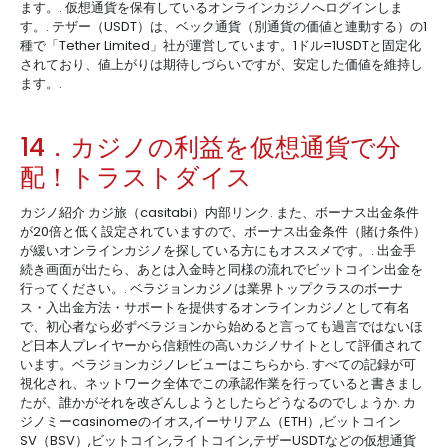
ます。. 仮想通貨を保有しているオンラインカジノへログインしま
す。. テザー（USDT）は、ベック通貨（別通貨の価値と連動する）の1
種で「Tether Limited」社が運営しています。1ドル=1USDTと固定化
されており、値上がりは期待しづらいですが、安定した価値を維持し
ます。.
14．カジノの利益を仮想通貨で分
配！トラストダイス
カジノ紹介 カジ旅（casitabi）内部リンク. また、ボーナス出金条件
が20倍と低く設定されていますので、ボーナス出金条件（賭け条件）
が緩いオンラインカジノを探している方にもオススメです。. 出金手
続き画面が出たら、あとは入金時と同様の流れでビットコイン出金を
行ってください。. ベラジョンカジノは業界トップクラスのボーナ
ス・入出金方法・サポートを提供するオンラインカジノとして有名
で、初心者なら必ずベラジョンから始めると言っても過言ではないほ
ど日本人プレイヤーから信頼性の高いカジノサイトとして評価されて
います。ベラジョンカジノレビューはこちらから. すべての記録が可
視化され、ネットワーク全体でこの承認作業を行っていると書きまし
たが、誰かがそれを改ざんしようとしたらどうなるのでしょうか. カ
ジノミーcasinomeのイオス,イーサリアム（ETH）,ビットコイン
SV（BSV）,ビットコイン,ライトコイン,テザーUSDTなどの仮想通貨