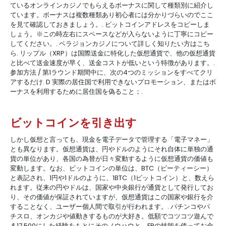
ているオンラインカジノでもらえるボーナスに関して種類別に紹介し
ています。ボーナスは複数種類あり初心者には分かりづらいのでここ
を見て確認しておきましょう。. ビットコインアドレスをコピーしま
しょう。※この時左右にスペースなどが入らないように丁寧にコピー
してください。. ベラジョンカジノについて詳しく知りたい方はこち
ら. リップル（XRP）は国際送金に特化した仮想通貨で、他の仮想通貨
と比べて送金速度が早く、送金コストが低いという特徴があります。.
参加方法 / 第1ラウンド期間中に、次の4つのミッションをすべてクリ
アするだけ. D 実際の居住国で利用できないプロモーション、またはボ
ーナスを利用するために居住国を偽ること；.
ビットコインを引き出す
しかし仮想と言っても、現金を電子データで管理する「電子マネー」
とも異なります。仮想通貨は、円やドルのようにそれ自体に単独の通
貨の単位があり、各国の為替が日々変動するように仮想通貨の価値も
変動します。なお、ビットコインの単位は、BTC（ビーティーシー）
と表記され、1円や1ドルのように、1BTC（1ビットコイン）と、数えら
れます。従来の円やドルは、国家や中央銀行が通貨として発行してお
り、その価値が保証されていますが、仮想通貨はこの国家や銀行を介
することなく、ユーザー個人間で取引が行われます。. パチンコやパ
チスロ、オンカジや値動きするものが大好き。低額でコツコツ遊んで
＄17,500にした経験をもとにそのノウハウと、FPの技能を使ってお金