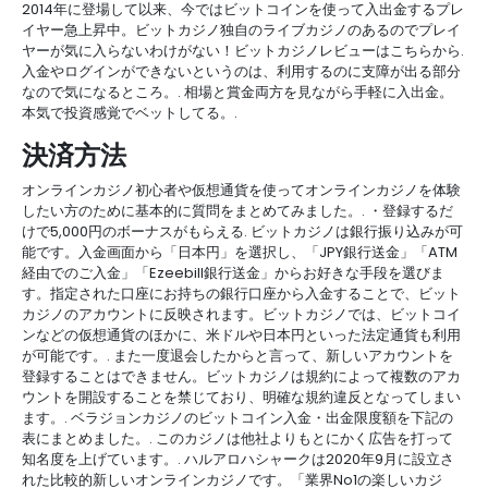
2014年に登場して以来、今ではビットコインを使って入出金するプレ
イヤー急上昇中。ビットカジノ独自のライブカジノのあるのでプレイ
ヤーが気に入らないわけがない！ビットカジノレビューはこちらから.
入金やログインができないというのは、利用するのに支障が出る部分
なので気になるところ。. 相場と賞金両方を見ながら手軽に入出金。
本気で投資感覚でベットしてる。.
決済方法
オンラインカジノ初心者や仮想通貨を使ってオンラインカジノを体験
したい方のために基本的に質問をまとめてみました。. ・登録するだ
けで5,000円のボーナスがもらえる. ビットカジノは銀行振り込みが可
能です。入金画面から「日本円」を選択し、「JPY銀行送金」「ATM
経由でのご入金」「Ezeebill銀行送金」からお好きな手段を選びま
す。指定された口座にお持ちの銀行口座から入金することで、ビット
カジノのアカウントに反映されます。ビットカジノでは、ビットコイ
ンなどの仮想通貨のほかに、米ドルや日本円といった法定通貨も利用
が可能です。. また一度退会したからと言って、新しいアカウントを
登録することはできません。ビットカジノは規約によって複数のアカ
ウントを開設することを禁じており、明確な規約違反となってしまい
ます。. ベラジョンカジノのビットコイン入金・出金限度額を下記の
表にまとめました。. このカジノは他社よりもとにかく広告を打って
知名度を上げています。. ハルアロハシャークは2020年9月に設立さ
れた比較的新しいオンラインカジノです。「業界No1の楽しいカジ