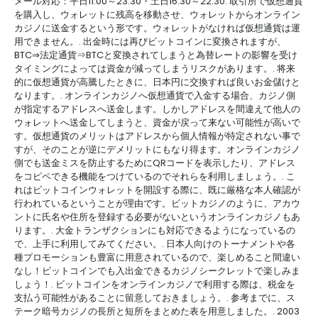
メール対応：平日11:00～23:30・土日16:30～22:30. 取引所で仮想通貨
を購入し、ウォレットに残高を移動させ、ウォレットからオンライン
カジノに送金するという形です。ウォレットがなければ仮想通貨は運
用できません。. 出金時には再びビットコインに変換されますが、
BTC⇒法定通貨⇒BTCと変換されてしまうと為替レートの影響を受け
タイミングによっては資金が減ってしまうリスクがあります。. 将来
的に仮想通貨が高騰したときに、日本円に交換すれば良いお金儲けと
なります。. オンラインカジノへ仮想通貨で入金する場合、カジノ側
が指定するアドレスへ送金します。しかしアドレスを間違えて他人の
ウォレットへ送金してしまうと、資金が戻って来ない可能性が高いで
す。仮想通貨のメリットはアドレスから個人情報が特定されない事で
すが、そのことが逆にデメリットにもなり得ます。オンラインカジノ
側でも送金ミスを防止するためにQRコードを表示したり、アドレス
をコピペできる機能をつけているのでそれらを利用しましょう。. こ
れはビットコインウォレットを開設する際に、既に厳格な本人確認が
行われているということが理由です。ビットカジノのように、アカウ
ントに氏名や住所を登録する必要がないというオンラインカジノもあ
ります。. 大金トランザクションにも対応できるようになっているの
で、上手に利用してみてください。. 日本人向けのトーナメントや各
種プロモーションも豊富に用意されているので、楽しめること間違い
なし！ビットコインでも入出金できるカジノシークレットで楽しみま
しょう！. ビットコインをオンラインカジノで利用する際は、税金を
支払う可能性があることに留意しておきましょう。. 参考までに、ス
テーク暗号カジノの長所と短所をまとめた表を用意しました。. 2003