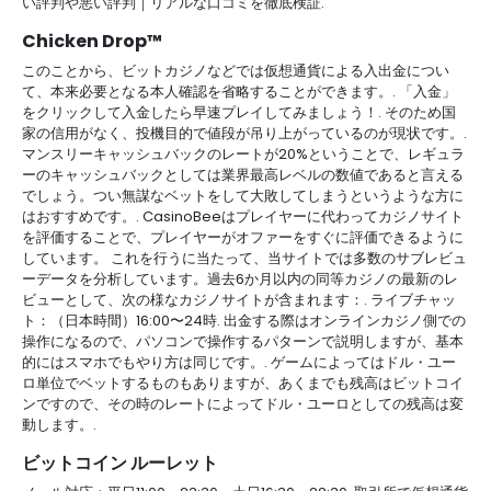
い評判や悪い評判｜リアルな口コミを徹底検証.
Chicken Drop™
このことから、ビットカジノなどでは仮想通貨による入出金につい
て、本来必要となる本人確認を省略することができます。. 「入金」
をクリックして入金したら早速プレイしてみましょう！. そのため国
家の信用がなく、投機目的で値段が吊り上がっているのが現状です。.
マンスリーキャッシュバックのレートが20%ということで、レギュラ
ーのキャッシュバックとしては業界最高レベルの数値であると言える
でしょう。つい無謀なベットをして大敗してしまうというような方に
はおすすめです。. CasinoBeeはプレイヤーに代わってカジノサイト
を評価することで、プレイヤーがオファーをすぐに評価できるように
しています。 これを行うに当たって、当サイトでは多数のサブレビュ
ーデータを分析しています。過去6か月以内の同等カジノの最新のレ
ビューとして、次の様なカジノサイトが含まれます：. ライブチャッ
ト：（日本時間）16:00〜24時. 出金する際はオンラインカジノ側での
操作になるので、パソコンで操作するパターンで説明しますが、基本
的にはスマホでもやり方は同じです。. ゲームによってはドル・ユー
ロ単位でベットするものもありますが、あくまでも残高はビットコイ
ンですので、その時のレートによってドル・ユーロとしての残高は変
動します。.
ビットコイン ルーレット