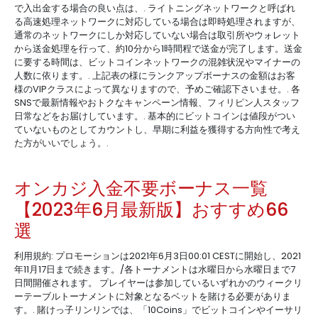
で入出金する場合の良い点は、. ライトニングネットワークと呼ばれ
る高速処理ネットワークに対応している場合は即時処理されますが、
通常のネットワークにしか対応していない場合は取引所やウォレット
から送金処理を行って、約10分から1時間程で送金が完了します。送金
に要する時間は、ビットコインネットワークの混雑状況やマイナーの
人数に依ります。. 上記表の様にランクアップボーナスの金額はお客
様のVIPクラスによって異なりますので、予めご確認下さいませ。. 各
SNSで最新情報やおトクなキャンペーン情報、フィリピン人スタッフ
日常などをお届けしています。. 基本的にビットコインは値段がつい
ていないものとしてカウントし、早期に利益を獲得する方向性で考え
た方がいいでしょう。.
オンカジ入金不要ボーナス一覧
【2023年6月最新版】おすすめ66
選
利用規約: プロモーションは2021年6月3日00:01 CESTに開始し、2021
年11月17日まで続きます。/各トーナメントは水曜日から水曜日まで7
日間開催されます。 プレイヤーは参加しているいずれかのウィークリ
ーテーブルトーナメントに対象となるベットを賭ける必要がありま
す。. 賭けっ子リンリンでは、「10Coins」でビットコインやイーサリ