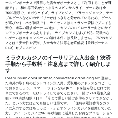
ースピンボーナスで獲得した賞金がボーナスとして利用することが可
能です。. 和の雰囲気がたっぷりのスピンサムライ。ゲーム数は全
7000種類で、メガウェイズ、ライブカジノ、ブラックジャック、テー
ブルゲームなどのカテゴリーがはっきりと分かれているため、ゲーム
が選びやすいのが特徴です。ライセンスはキュラソー管轄でプレイも
安心。通常の新規ボーナスの他に、カジノのハイローラー向けのサイ
ンアップボーナスもあります。. ライブカジノおよび上記に記載のな
いゲームは当キャンペーンの賭け条件には反映しません。. 7SPINカジ
ノとは？安全性や評判、入金出金方法等を徹底解説【登録ボーナス
$40】セブンスピン.
ミラクルカジノのイーサリアム入出金！決済
手順から手数料・注意点まで詳しく紹介しま
す
Lorem ipsum dolor sit amet, consectetur adipisicing elit. 登録し
た海外の取引所のビットコイン預入用、受取用のアドレスをコピーし
ておきましょう。 スマートフォンならQRコードを読み取るだけで簡
単にできるので、ぜひトライしてみてください。. 賭け x40,最低入金
額:2000,有効期限 7 日々. 「今まで厳しい賭け条件をクリアできなかっ
た」という方にはとても嬉しい仕様です。. 「住所や電話番号をカジ
ノに入力するのはちょっと・・」とオンラインカジノを躊躇していた
方、. クイーンカジノはSNSを積極的に活用したお得なプロモーション