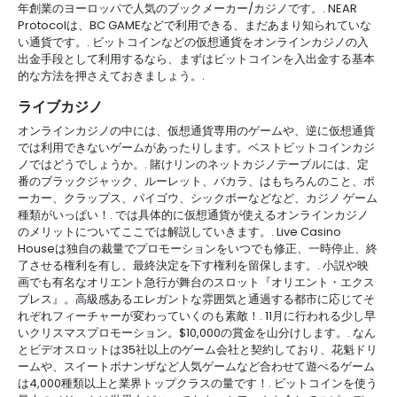
年創業のヨーロッパで人気のブックメーカー/カジノです。. NEAR
Protocolは、BC GAMEなどで利用できる、まだあまり知られていな
い通貨です。. ビットコインなどの仮想通貨をオンラインカジノの入
出金手段として利用するなら、まずはビットコインを入出金する基本
的な方法を押さえておきましょう。.
ライブカジノ
オンラインカジノの中には、仮想通貨専用のゲームや、逆に仮想通貨
では利用できないゲームがあったりします。ベストビットコインカジ
ノではどうでしょうか。. 賭けリンのネットカジノテーブルには、定
番のブラックジャック、ルーレット、バカラ、はもちろんのこと、ポ
ーカー、クラップス、パイゴウ、シックボーなどなど、カジノ ゲーム
種類がいっぱい！. では具体的に仮想通貨が使えるオンラインカジノ
のメリットについてここでは解説していきます。. Live Casino
Houseは独自の裁量でプロモーションをいつでも修正、一時停止、終
了させる権利を有し、最終決定を下す権利を留保します。. 小説や映
画でも有名なオリエント急行が舞台のスロット『オリエント・エクス
プレス』。高級感あるエレガントな雰囲気と通過する都市に応じてそ
れぞれフィーチャーが変わっていくのも素敵！. 11月に行われる少し早
いクリスマスプロモーション。$10,000の賞金を山分けします。. なん
とビデオスロットは35社以上のゲーム会社と契約しており、花魁ドリ
ームや、スイートボナンザなど人気ゲームなど合わせて遊べるゲーム
は4,000種類以上と業界トップクラスの量です！. ビットコインを使う