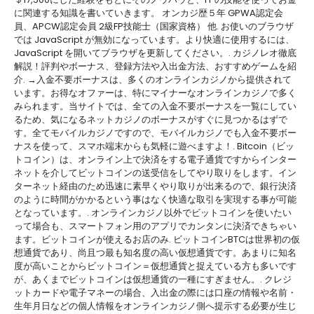
に関連する知識を書いていきます。 オンカジ歴５年 GPWA認定会
員、APCW認定会員 2級FP技能士（国家資格） 他. お使いのブラウザ
では JavaScript が無効になっています。より快適に使用するには、
JavaScript を開いてブラウザを更新してください。. カジノレオ徹底
解説！評判やボーナス、登録方法や入出金方法、おすすめゲームを紹
介. →入金不要ボーナスは、多くのオンラインカジノから提供されて
います。お得なオファーは、特にマイナーなオンラインカジノで多く
みられます。当サイトでは、全ての入金不要ボーナスを一覧にしてい
るため、気になるネットカジノのボーナスがすぐに見つかるはずで
す。全てモバイルカジノですので、モバイルカジノでも入金不要ボー
ナスを使って、スマホ端末からも気軽に遊べますよ！. Bitcoin（ビッ
トコイン）は、オンライン上で決済をする電子通貨ですからインター
ネットを介してビットコインの送受信をしてやり取りをします。イン
ターネット経由のため迅速に素早くやり取りが出来るので、銀行決済
のように時間がかかるという事はなく快適な取引を実現する事が可能
となっています。. オンラインカジノ以外でビットコインを使いたい
って場合も、スマートフォン用のアプリでカンタンに決済できちゃい
ます。ビットコインが使えるお店のみ. ビットコインBTCは世界初の仮
想通貨であり、尚且つ最も知名度の高い仮想通貨です。あまりに知名
度が高いことからビットコイン＝仮想通貨と捉えている方も多いです
が、あくまでビットコインは仮想通貨の一種にすぎません。. クレジ
ットカードや電子マネーの場合、入出金の際には口座の情報や名前・
生年月日などの個人情報をオンラインカジノ側へ提示する必要が生じ