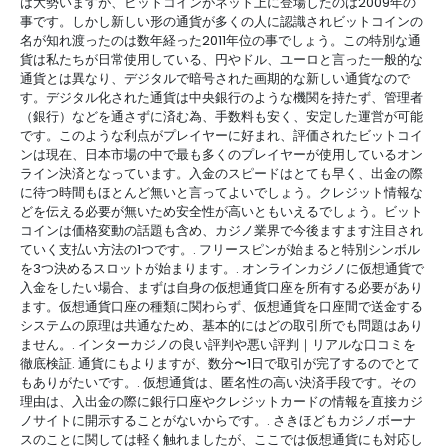
は大勢いますが、ビットコインがネット上に登場したのは2009年の
事です。しかし新しい形の通貨が多くの人に認識されビットコインの
名が知れ渡ったのは数年経った2011年位の事でしょう。この特別な通
貨は私たちが日常使用している、円やドル、ユーロと言った一般的な
通貨とは異なり、デジタルで暗号された画期的な新しい通貨なので
す。デジタル化された通貨は中央銀行のような機関を持たず、管理者
（銀行）などを通さずに済む為、手数料も安く、安定した運営が可能
です。このような利点がプレイヤーに好まれ、評価されたビットコイ
ンは現在、日本市場の中で最も多くのプレイヤーが使用しているオン
ライン決済となっています。入金のスピードはとても早く、出金の際
に待つ時間もほとんど無いと言ってよいでしょう。クレジット情報な
どを伝える必要が無いため安全性が高いともいえるでしょう。ビット
コインは価格変動の話題も含め、カジノ業界で今後ますます注目され
ていく支払い方法の1つです。. フリースピンが始まると特別シンボル
を3つ決めるスロットが始まります。. オンラインカジノに仮想通貨で
入金をしたい場合、まずは自身の仮想通貨口座を所有する必要があり
ます。仮想通貨口座の種類に関わらず、仮想通貨を口座間で送金する
システムの原理は共通なため、基本的にはどの取引所でも問題はあり
ません。. インターカジノの良い評判や悪い評判｜リアルな口コミを
徹底検証. 通貨にもよりますが、数分〜1日で取引が完了するのでとて
もありがたいです。. 仮想通貨は、匿名性の高い決済手段です。その
理由は、入出金の際に銀行口座やクレジットカードの情報を直接カジ
ノサイトに開示することがないからです。. さきほどもカジノボーナ
スのことに関しては軽く触れましたが、ここでは仮想通貨にも対応し