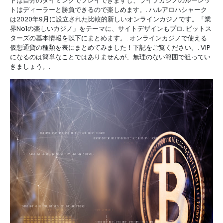
トは自分のタイミングでプレイできますし、ライブカジノのルーレッ
トはディーラーと勝負できるので楽しめます。. ハルアロハシャーク
は2020年9月に設立された比較的新しいオンラインカジノです。「業
界No1の楽しいカジノ」をテーマに、サイトデザインもプロ. ビットス
ターズの基本情報を以下にまとめます。. オンラインカジノで使える
仮想通貨の種類を表にまとめてみました！下記をご覧ください。. VIP
になるのは簡単なことではありませんが、無理のない範囲で狙ってい
きましょう。.