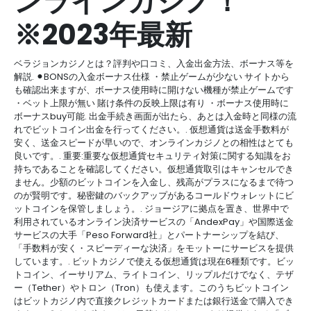
ンラインカジノ！
※2023年最新
ベラジョンカジノとは？評判や口コミ、入金出金方法、ボーナス等を
解説. ⚫︎BONSの入金ボーナス仕様 ・禁止ゲームが少ない サイトから
も確認出来ますが、ボーナス使用時に開けない機種が禁止ゲームです
・ベット上限が無い 賭け条件の反映上限は有り ・ボーナス使用時に
ボーナスbuy可能. 出金手続き画面が出たら、あとは入金時と同様の流
れでビットコイン出金を行ってください。. 仮想通貨は送金手数料が
安く、送金スピードが早いので、オンラインカジノとの相性はとても
良いです。. 重要:重要な仮想通貨セキュリティ対策に関する知識をお
持ちであることを確認してください。仮想通貨取引はキャンセルでき
ません。少額のビットコインを入金し、残高がプラスになるまで待つ
のが賢明です。秘密鍵のバックアップがあるコールドウォレットにビ
ットコインを保管しましょう。. ジョージアに拠点を置き、世界中で
利用されているオンライン決済サービスの「AndexPay」や国際送金
サービスの大手「Peso Forward社」とパートナーシップを結び、
「手数料が安く・スピーディーな決済」をモットーにサービスを提供
しています。. ビットカジノで使える仮想通貨は現在6種類です。ビッ
トコイン、イーサリアム、ライトコイン、リップルだけでなく、テザ
ー（Tether）やトロン（Tron）も使えます。このうちビットコイン
はビットカジノ内で直接クレジットカードまたは銀行送金で購入でき