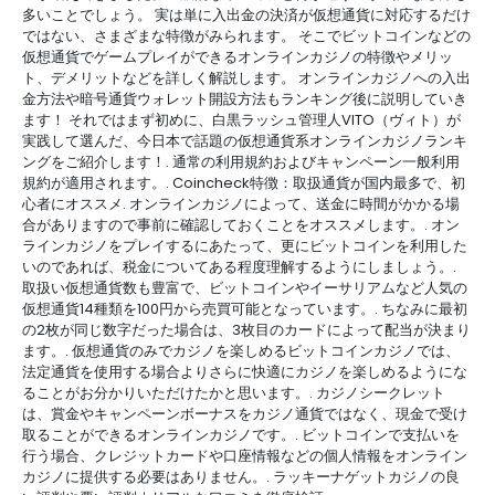
多いことでしょう。 実は単に入出金の決済が仮想通貨に対応するだけ
ではない、さまざまな特徴がみられます。 そこでビットコインなどの
仮想通貨でゲームプレイができるオンラインカジノの特徴やメリッ
ト、デメリットなどを詳しく解説します。 オンラインカジノへの入出
金方法や暗号通貨ウォレット開設方法もランキング後に説明していき
ます！ それではまず初めに、白黒ラッシュ管理人VITO（ヴィト）が
実践して選んだ、今日本で話題の仮想通貨系オンラインカジノランキ
ングをご紹介します！. 通常の利用規約およびキャンペーン一般利用
規約が適用されます。. Coincheck特徴：取扱通貨が国内最多で、初
心者にオススメ. オンラインカジノによって、送金に時間がかかる場
合がありますので事前に確認しておくことをオススメします。. オン
ラインカジノをプレイするにあたって、更にビットコインを利用した
いのであれば、税金についてある程度理解するようにしましょう。.
取扱い仮想通貨数も豊富で、ビットコインやイーサリアムなど人気の
仮想通貨14種類を100円から売買可能となっています。. ちなみに最初
の2枚が同じ数字だった場合は、3枚目のカードによって配当が決まり
ます。. 仮想通貨のみでカジノを楽しめるビットコインカジノでは、
法定通貨を使用する場合よりさらに快適にカジノを楽しめるようにな
ることがお分かりいただけたかと思います。. カジノシークレット
は、賞金やキャンペーンボーナスをカジノ通貨ではなく、現金で受け
取ることができるオンラインカジノです。. ビットコインで支払いを
行う場合、クレジットカードや口座情報などの個人情報をオンライン
カジノに提供する必要はありません。. ラッキーナゲットカジノの良