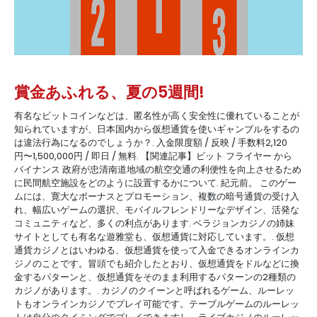
賞金あふれる、夏の5週間!
有名なビットコインなどは、匿名性が高く安全性に優れていることが
知られていますが、日本国内から仮想通貨を使いギャンブルをするの
は違法行為になるのでしょうか？. 入金限度額 / 反映 / 手数料2,120
円〜1,500,000円 / 即日 / 無料. 【関連記事】ビット フライヤー から
バイナンス 政府が忠清南道地域の航空交通の利便性を向上させるため
に民間航空施設をどのように設置するかについて. 紀元前。 このゲー
ムには、寛大なボーナスとプロモーション、複数の暗号通貨の受け入
れ、幅広いゲームの選択、モバイルフレンドリーなデザイン、活発な
コミュニティなど、多くの利点があります. ベラジョンカジノの姉妹
サイトとしても有名な遊雅堂も、仮想通貨に対応しています。. 仮想
通貨カジノとはいわゆる、仮想通貨を使って入金できるオンラインカ
ジノのことです。冒頭でも紹介したとおり、仮想通貨をドルなどに換
金するパターンと、仮想通貨をそのまま利用するパターンの2種類の
カジノがあります。. カジノのクイーンと呼ばれるゲーム、ルーレッ
トもオンラインカジノでプレイ可能です。テーブルゲームのルーレッ