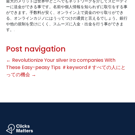
最大のメリットは世界中どこへでもネットワークを介してスピーディ
ーに送金ができる事です。名前や個人情報を知られずに取引をする事
ができます。手数料が安く、オンライン上で資金のやり取りができ
る、オンラインカジノにはうってつけの通貨と言えるでしょう。銀行
や他の規制を受けにくく、スムーズに入金・出金を行う事ができま
す。.
Post navigation
←
Revolutionize Your silver ira companies With
These Easy-peasy Tips
＃keyword＃すべての人にと
っての機会
→