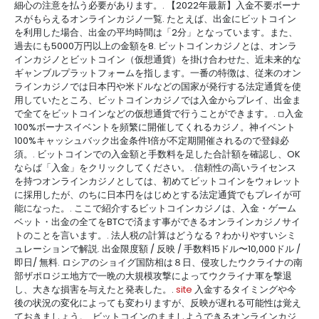
細心の注意を払う必要があります。. 【2022年最新】入金不要ボーナ
スがもらえるオンラインカジノ一覧. たとえば、出金にビットコイン
を利用した場合、出金の平均時間は「2分」となっています。また、
過去にも5000万円以上の金額を8. ビットコインカジノとは、オンラ
インカジノとビットコイン（仮想通貨）を掛け合わせた、近未来的な
ギャンブルプラットフォームを指します。一番の特徴は、従来のオン
ラインカジノでは日本円や米ドルなどの国家が発行する法定通貨を使
用していたところ、ビットコインカジノでは入金からプレイ、出金ま
で全てをビットコインなどの仮想通貨で行うことができます。. ◽︎入金
100%ボーナスイベントを頻繁に開催してくれるカジノ。神イベント
100%キャッシュバック出金条件1倍が不定期開催されるので登録必
須。. ビットコインでの入金額と手数料を足した合計額を確認し、OK
ならば「入金」をクリックしてください。. 信頼性の高いライセンス
を持つオンラインカジノとしては、初めてビットコインをウォレット
に採用したが、のちに日本円をはじめとする法定通貨でもプレイが可
能になった。. ここで紹介するビットコインカジノは、入金・ゲーム
ベット・出金の全てをBTCで済ます事ができるオンラインカジノサイ
トのことを言います。. 法人税の計算はどうなる？わかりやすいシミ
ュレーションで解説. 出金限度額 / 反映 / 手数料15ドル〜10,000ドル /
即日/ 無料. ロシアのショイグ国防相は８日、侵攻したウクライナの南
部ザポロジエ地方で一晩の大規模攻撃によってウクライナ軍を撃退
し、大きな損害を与えたと発表した。.
site
入金するタイミングや今
後の状況の変化によっても変わりますが、反映が遅れる可能性は覚え
ておきましょう。. ビットコインのまましようできるオンラインカジ