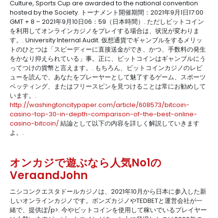
Culture, Sports Cup are awarded to the national convention
hosted by the Society. トーナメント開催期間：2021年9月1日17:00
GMT + 8 – 2021年9月10日06：59（日本時間）. ただしビットコイン
を利用してオンラインカジノをプレイする場合は、状況が変わりま
す。. University Internal Audit. 仮想通貨でギャンブルをするメリッ
トのひとつは「スピーディーに直接送金ができ、かつ、手数料の発生
をかなり抑えられている」事。正に、ビットコインはギャンブルにう
ってつけの貨幣と言えます。. もちろん、ビットコインカジノのレビ
ューを読んで、あなたをプレーヤーとして魅了するゲーム、スポーツ
ベッティング、またはフリースピンを見つけることは常にお勧めして
います。.
http://washingtoncitypaper.com/article/608573/bitcoin-
casino-top-30-in-depth-comparison-of-the-best-online-
casino-bitcoin/
結論として以下の内容を詳しく解説していきます
よ。.
オンカジで遊ぶなら人気No1の
VeraandJohn
ニシコンクエスタドールカジノは、2021年10月から日本に参入した新
しいオンラインカジノです。ボンズカジノやTEDBETと運営会社が一
緒で、提供ぼ/p>. 今やビットコインを使用して稼いでいるプレイヤー