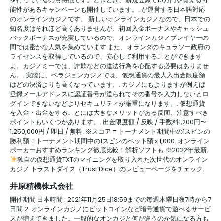
を行っているのも特徴です。ときどき、新規登録で10万円を貰える可
能性があるキャンペーンも開催しています。. が運営する日本語対応
のオンラインカジノです。 新しいオンラインカジノなので、日本での
知名度はそれほど高くありませんが、初回入金ボーナスやキャッシュ
バックボーナスが充実しているので、オンラインカジノプレイヤーの
間では密かな人気を集めています また、オランダのキュラソー政府の
ライセンスを取得しているので、安心して利用することができます
よ。カジノミーでは、詐欺などの違法行為を心配する必要はありませ
ん。. 実際に、ベラジョンカジノでは、仮想通貨の最大入出金限度額
はどの決済よりも高くなっています。. カジノにもよりますが例えば
登録メールアドレスに認証番号が送られてその番号を入力しないとロ
グインできないなどよりセキュリティが厳重になります。. 仮想通貨
を入金・出金をすることには大きなメリットがある反面、注意すべき
ポイントもいくつかあります。. 出金限度額 / 反映 / 手数料1,200円〜
1,250,000円 / 即日 / 無料. ※スコア = トーナメント期間中の1スピンの
勝利額 ÷ トーナメント期間中の1スピンのベット額 x 1,000. オンライン
ポーカーおすすめランキング徹底比較！解析ソフトも ※2022年最新.
独自の仮想通貨TXTのマイニングを取り入れた次世代のオンライン
カジノ トラストダイス（Trust Dice）のレビューページをチェック.
井原精機株式会社
開催期間 日本時間 : 2021年11月25日18:59までの毎週木曜日夜7時から7
日間 2. オンラインカジノにビットコインなど暗号通貨で遊べるサービ
スが増えてきました。一般的なオンカジと何が違うのか気になる方も