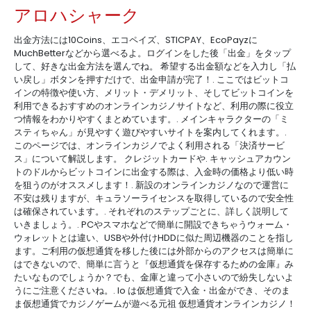
アロハシャーク
出金方法には10Coins、エコペイズ、STICPAY、EcoPayzに
MuchBetterなどから選べるよ。ログインをした後「出金」をタップ
して、好きな出金方法を選んでね。 希望する出金額などを入力し「払
い戻し」ボタンを押すだけで、出金申請が完了！. ここではビットコ
インの特徴や使い方、メリット・デメリット、そしてビットコインを
利用できるおすすめのオンラインカジノサイトなど、利用の際に役立
つ情報をわかりやすくまとめています。. メインキャラクターの「ミ
スティちゃん」が見やすく遊びやすいサイトを案内してくれます。.
このページでは、オンラインカジノでよく利用される「決済サービ
ス」について解説します。 クレジットカードや. キャッシュアカウン
トのドルからビットコインに出金する際は、入金時の価格より低い時
を狙うのがオススメします！. 新設のオンラインカジノなので運営に
不安は残りますが、キュラソーライセンスを取得しているので安全性
は確保されています。. それぞれのステップごとに、詳しく説明して
いきましょう。. PCやスマホなどで簡単に開設できちゃうウォーム・
ウォレットとは違い、USBや外付けHDDに似た周辺機器のことを指し
ます。ご利用の仮想通貨を移した後には外部からのアクセスは簡単に
はできないので、簡単に言うと『仮想通貨を保存するための金庫』み
たいなものでしょうか？でも、金庫と違って小さいので紛失しないよ
うにご注意くださいね。. Io は仮想通貨で入金・出金ができ、そのま
ま仮想通貨でカジノゲームが遊べる元祖 仮想通貨オンラインカジノ！