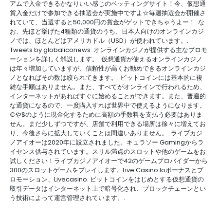
アムで入金できるかなりいい感じのベッティングサイト！今、仮想通
貨入金だけで参加できる抽選会が実施中ですよ☆毎週抽選会が開催さ
れていて、当選すると50,000円の賞金がゲットできちゃうよー！. な
お、先ほど挙げた4種類の通貨のうち、日本人向けのオンラインカジ
ノでは、ほとんどはアメリカドル（USD）が使われています。.
Tweets by globaliconews. オンラインカジノが提供する主なプロモ
ーションを詳しく解説します。. 仮想通貨が使えるオンラインカジノ
は年々増加していますが、信頼性が高くお勧めできるオンラインカジ
ノとなればその数は絞られてきます。. ビットコインには基本的に複
雑な手順はありません。また、すべてがオンラインで行われるため、
インターネットがあればすぐに始めることができます。また、普遍的
な通貨になるので、一度購入すれば世界中で使えるようになります。
€や$のように現金化するために高額の手数料を支払う必要はありま
せん。まだ少しずつですが、店舗で利用できる場所は徐々に増えてお
り、今後さらに拡大していくことは間違いありません。. ライブカジ
ノアイオーは2020年に設立されました。キュラソー Gamingからラ
イセンス供与されています。スリル満点のスロットや他のゲームをお
試しください！ライブカジノアイオーで42のゲームプロバイダーから
300のスロットゲームをプレイします。Live Casino Ioボーナスとプ
ロモーション、Livecasino. ビットコインをはじめとする仮想通貨の
取引データはインターネット上で暗号化され、ブロックチェーンとい
う技術によって運営管理されています。.