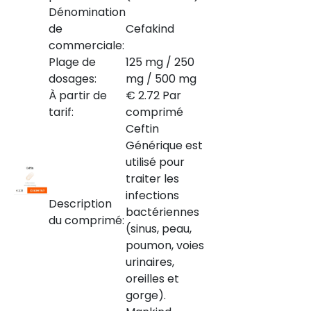
Dénomination
de
Cefakind
commerciale:
Plage de
125 mg / 250
dosages:
mg / 500 mg
À partir de
€ 2.72 Par
tarif:
comprimé
Ceftin
Générique est
utilisé pour
traiter les
infections
Description
bactériennes
du comprimé:
(sinus, peau,
poumon, voies
urinaires,
oreilles et
gorge).