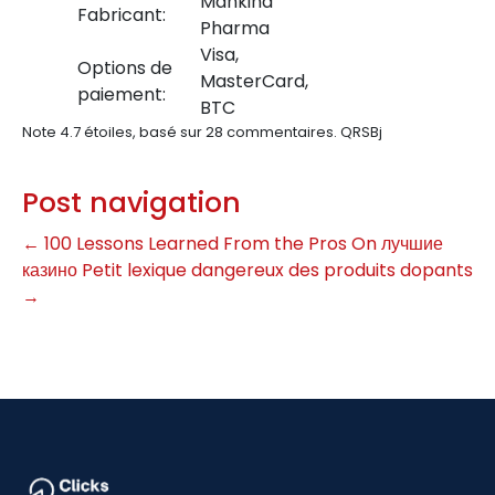
Mankind
Fabricant:
Pharma
Visa,
Options de
MasterCard,
paiement:
BTC
Note
4.7
étoiles, basé sur
28
commentaires.
QRSBj
Post navigation
←
100 Lessons Learned From the Pros On лучшие
казино
Petit lexique dangereux des produits dopants
→