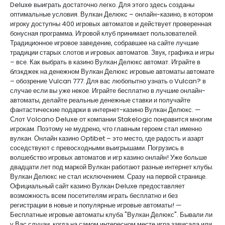
Deluxe выиграть достаточно легко. Для этого здесь созданы
оптимальные условия. Вулкан Делюкс – онлайн-казино, в котором
игроку доступны 400 игровых автоматов и действует проверенная
бонусная программа. Игровой клуб принимает пользователей.
Традиционное игровое заведение, собравшее на сайте лучшие
традиции старых слотов и игровых автоматов. Звук, графика и игры
– все. Как выбрать в казино Вулкан Делюкс автомат. Играйте в
блэкджек на денежном Вулкан Делюкс игровые автоматы автомате
– обозрение Vulcan 777. Для вас любопытно узнать о Vulcan? в
случае если вы уже некое. Играйте бесплатно в лучшие онлайн-
автоматы, делайте реальные денежные ставки и получайте
фантастические подарки в интернет-казино Вулкан Делюкс. —
Слот Volcano Deluxe от компании Stakelogic понравится многим
игрокам. Поэтому не мудрено, что главным героем стал именно
вулкан. Онлайн казино Optibet – это место, где радость и азарт
соседствуют с превосходными выигрышами. Погрузись в
волшебство игровых автоматов и игр казино онлайн! Уже больше
двадцати лет под маркой Вулкан работают разные интернет клубы.
Вулкан Делюкс не стал исключением. Сразу на первой странице.
Официальный сайт казино Вулкан Deluxe предоставляет
возможность всем посетителям играть бесплатно и без
регистрации в новые и популярные игровые автоматы! —
Бесплатные игровые автоматы клуба "Вулкан Делюкс". Бывали ли
у Вас случаи, когда на самом интересном месте игра зависала или