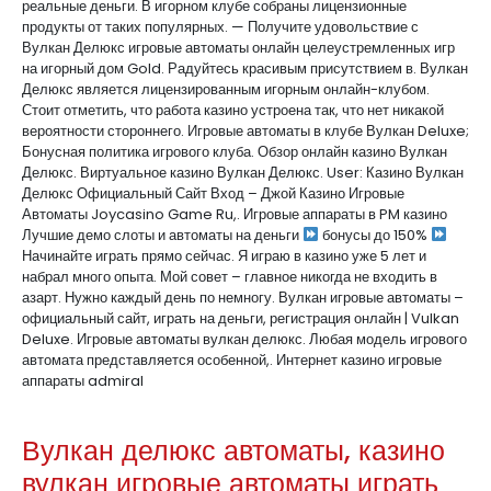
реальные деньги. В игорном клубе собраны лицензионные
продукты от таких популярных. — Получите удовольствие с
Вулкан Делюкс игровые автоматы онлайн целеустремленных игр
на игорный дом Gold. Радуйтесь красивым присутствием в. Вулкан
Делюкс является лицензированным игорным онлайн-клубом.
Стоит отметить, что работа казино устроена так, что нет никакой
вероятности стороннего. Игровые автоматы в клубе Вулкан Deluxe;
Бонусная политика игрового клуба​. Обзор онлайн казино Вулкан
Делюкс. Виртуальное казино Вулкан Делюкс. User: Казино Вулкан
Делюкс Официальный Сайт Вход – Джой Казино Игровые
Автоматы Joycasino Game Ru,. Игровые аппараты в PM казино
Лучшие демо слоты и автоматы на деньги
бонусы до 150%
Начинайте играть прямо сейчас. Я играю в казино уже 5 лет и
набрал много опыта. Мой совет – главное никогда не входить в
азарт. Нужно каждый день по немногу. Вулкан игровые автоматы –
официальный сайт, играть на деньги, регистрация онлайн | Vulkan
Deluxe. Игровые автоматы вулкан делюкс. Любая модель игрового
автомата представляется особенной,. Интернет казино игровые
аппараты admiral
Вулкан делюкс автоматы, казино
вулкан игровые автоматы играть