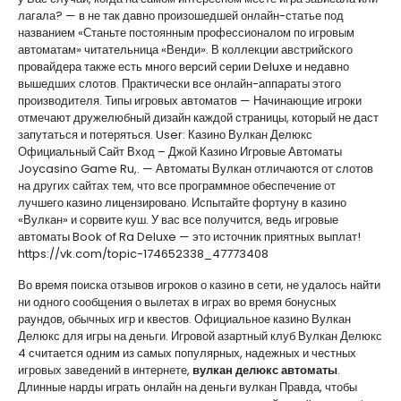
лагала? — в не так давно произошедшей онлайн-статье под
названием «Станьте постоянным профессионалом по игровым
автоматам» читательница «Венди». В коллекции австрийского
провайдера также есть много версий серии Deluxe и недавно
вышедших слотов. Практически все онлайн-аппараты этого
производителя. Типы игровых автоматов — Начинающие игроки
отмечают дружелюбный дизайн каждой страницы, который не даст
запутаться и потеряться. User: Казино Вулкан Делюкс
Официальный Сайт Вход – Джой Казино Игровые Автоматы
Joycasino Game Ru,. — Автоматы Вулкан отличаются от слотов
на других сайтах тем, что все программное обеспечение от
лучшего казино лицензировано. Испытайте фортуну в казино
«Вулкан» и сорвите куш. У вас все получится, ведь игровые
автоматы Book of Ra Deluxe — это источник приятных выплат!
https://vk.com/topic-174652338_47773408
Во время поиска отзывов игроков о казино в сети, не удалось найти
ни одного сообщения о вылетах в играх во время бонусных
раундов, обычных игр и квестов. Официальное казино Вулкан
Делюкс для игры на деньги. Игровой азартный клуб Вулкан Делюкс
4 считается одним из самых популярных, надежных и честных
игровых заведений в интернете,
вулкан делюкс автоматы
.
Длинные нарды играть онлайн на деньги вулкан Правда, чтобы