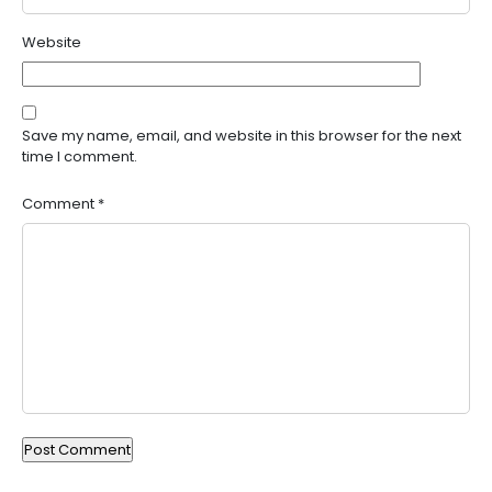
Website
Save my name, email, and website in this browser for the next
time I comment.
Comment
*