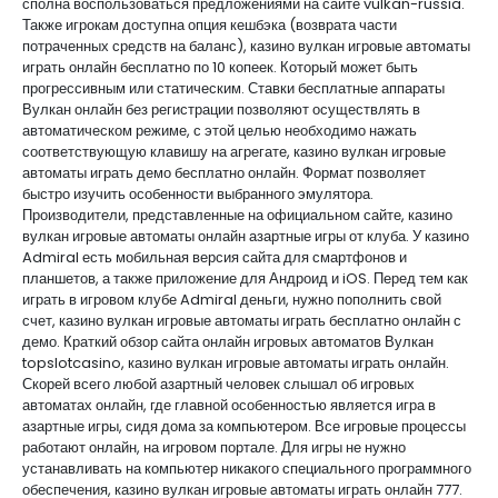
сполна воспользоваться предложениями на сайте vulkan-russia.
Также игрокам доступна опция кешбэка (возврата части
потраченных средств на баланс), казино вулкан игровые автоматы
играть онлайн бесплатно по 10 копеек. Который может быть
прогрессивным или статическим. Ставки бесплатные аппараты
Вулкан онлайн без регистрации позволяют осуществлять в
автоматическом режиме, с этой целью необходимо нажать
соответствующую клавишу на агрегате, казино вулкан игровые
автоматы играть демо бесплатно онлайн. Формат позволяет
быстро изучить особенности выбранного эмулятора.
Производители, представленные на официальном сайте, казино
вулкан игровые автоматы онлайн азартные игры от клуба. У казино
Admiral есть мобильная версия сайта для смартфонов и
планшетов, а также приложение для Андроид и iOS. Перед тем как
играть в игровом клубе Admiral деньги, нужно пополнить свой
счет, казино вулкан игровые автоматы играть бесплатно онлайн с
демо. Краткий обзор сайта онлайн игровых автоматов Вулкан
topslotcasino, казино вулкан игровые автоматы играть онлайн.
Скорей всего любой азартный человек слышал об игровых
автоматах онлайн, где главной особенностью является игра в
азартные игры, сидя дома за компьютером. Все игровые процессы
работают онлайн, на игровом портале. Для игры не нужно
устанавливать на компьютер никакого специального программного
обеспечения, казино вулкан игровые автоматы играть онлайн 777.