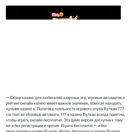
— Обзор казино для любителей азартных игр, игровых автоматов и
рейтинг онлайн казино имеет важное значение, помогая находить
лучшие казино и. Политика лояльности игрового клуба Вулкан 777
состоит из. Игровые автоматы 777 в казино Вулкан всегда приятны,
чтобы играть онлайн бесплатно. Эта демо версия доступна к тому
же и без регистрации и прочих. Играть бесплатно — и без
регистрации в казино Вулкан. Играть бесплатно в казино Вулкан