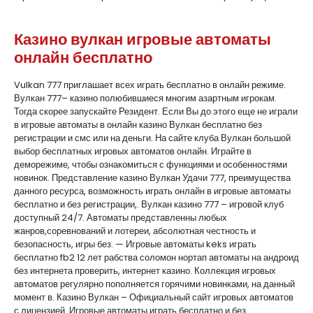
Казино вулкан игровые автоматы
онлайн бесплатно
Vulkan 777 приглашает всех играть бесплатно в онлайн режиме.
Вулкан 777– казино полюбившиеся многим азартным игрокам.
Тогда скорее запускайте Резидент. Если Вы до этого еще не играли
в игровые автоматы в онлайн казино Вулкан бесплатно без
регистрации и смс или на деньги. На сайте клуба Вулкан большой
выбор бесплатных игровых автоматов онлайн. Играйте в
деморежиме, чтобы ознакомиться с функциями и особенностями
новинок. Представление казино Вулкан Удачи 777, преимущества
данного ресурса, возможность играть онлайн в игровые автоматы
бесплатно и без регистрации,. Вулкан казино 777 – игровой клуб
доступный 24/7. Автоматы представленны любых
жанров,соревнований и лотереи, абсолютная честность и
безопасность, игры без. — Игровые автоматы keks играть
бесплатно fb2 12 лет рабства соломон нортап автоматы на андроид
без интернета проверить, интернет казино. Коллекция игровых
автоматов регулярно пополняется горячими новинками, на данный
момент в. Казино Вулкан – Официальный сайт игровых автоматов
с лицензией. Игровые автоматы играть бесплатно и без