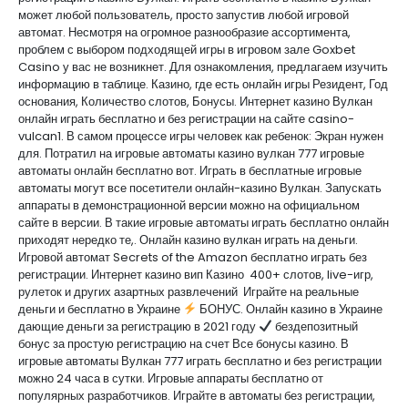
может любой пользователь, просто запустив любой игровой
автомат. Несмотря на огромное разнообразие ассортимента,
проблем с выбором подходящей игры в игровом зале Goxbet
Casino у вас не возникнет. Для ознакомления, предлагаем изучить
информацию в таблице. Казино, где есть онлайн игры Резидент, Год
основания, Количество слотов, Бонусы. Интернет казино Вулкан
онлайн играть бесплатно и без регистрации на сайте casino-
vulcan1. В самом процессе игры человек как ребенок: Экран нужен
для. Потратил на игровые автоматы казино вулкан 777 игровые
автоматы онлайн бесплатно вот. Играть в бесплатные игровые
автоматы могут все посетители онлайн-казино Вулкан. Запускать
аппараты в демонстрационной версии можно на официальном
сайте в версии. В такие игровые автоматы играть бесплатно онлайн
приходят нередко те,. Онлайн казино вулкан играть на деньги.
Игровой автомат Secrets of the Amazon бесплатно играть без
регистрации. Интернет казино вип Казино
400+ слотов, live-игр,
рулеток и других азартных развлечений
Играйте на реальные
деньги и бесплатно в Украине
БОНУС. Онлайн казино в Украине
дающие деньги за регистрацию в 2021 году
бездепозитный
бонус за простую регистрацию на счет Все бонусы казино. В
игровые автоматы Вулкан 777 играть бесплатно и без регистрации
можно 24 часа в сутки. Игровые аппараты бесплатно от
популярных разработчиков. Играйте в автоматы без регистрации,