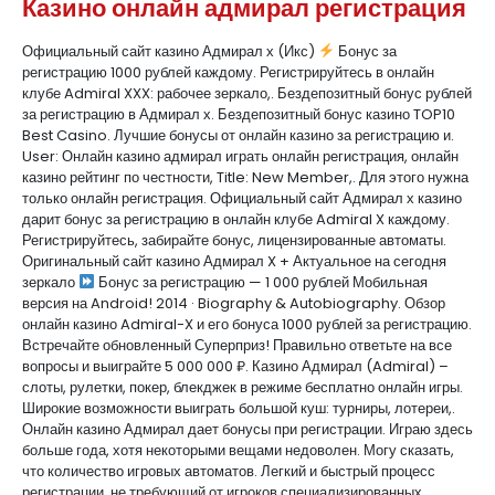
Казино онлайн адмирал регистрация
Официальный сайт казино Адмирал х (Икс)
Бонус за
регистрацию 1000 рублей каждому. Регистрируйтесь в онлайн
клубе Admiral XXX: рабочее зеркало,. Бездепозитный бонус рублей
за регистрацию в Адмирал х. Бездепозитный бонус казино TOP10
Best Casino. Лучшие бонусы от онлайн казино за регистрацию и.
User: Онлайн казино адмирал играть онлайн регистрация, онлайн
казино рейтинг по честности, Title: New Member,. Для этого нужна
только онлайн регистрация. Официальный сайт Адмирал х казино
дарит бонус за регистрацию в онлайн клубе Admiral X каждому.
Регистрируйтесь, забирайте бонус, лицензированные автоматы.
Оригинальный сайт казино Адмирал X + Актуальное на сегодня
зеркало
Бонус за регистрацию — 1 000 рублей Мобильная
версия на Android! 2014 · ‎Biography & Autobiography. Обзор
онлайн казино Admiral-X и его бонуса 1000 рублей за регистрацию.
Встречайте обновленный Суперприз! Правильно ответьте на все
вопросы и выиграйте 5 000 000 ₽. Казино Адмирал (Admiral) –
слоты, рулетки, покер, блекджек в режиме бесплатно онлайн игры.
Широкие возможности выиграть большой куш: турниры, лотереи,.
Онлайн казино Адмирал дает бонусы при регистрации. Играю здесь
больше года, хотя некоторыми вещами недоволен. Могу сказать,
что количество игровых автоматов. Легкий и быстрый процесс
регистрации, не требующий от игроков специализированных