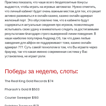
Практика показала, что чаше всего бездепозитные бонусы
выдаются, чтобы играть на игровых автоматах. Нужно отметить,
что личный кабинет будет очень важным местом для тех, кто решит
активно развиваться в онлайн казино, казино онлайн адмирал
железный порт. Это обусловлено тем, что в кабинете будут
содержаться актуальные сведения про игроков, позволяющие
испытывать свою удачу и внимательно следить за достигаемыми
результатами благодаря строго выверенной линии поведения. В
наши наиболее популярна Андроид OS, так что даже любые
заведения для айфон ее поддерживают тоже, казино онлайн
адмирал 777. Суть самой технологии в том, что Вы играете через
браузер, так что какая именно современная система у Вас
установлена, не играет роли.
Победы за неделю, слоты:
The Real King Gold Records $74
Pharaoh’s Gold III $503
Courier Sweeper $193
Dolphins Treasure $171