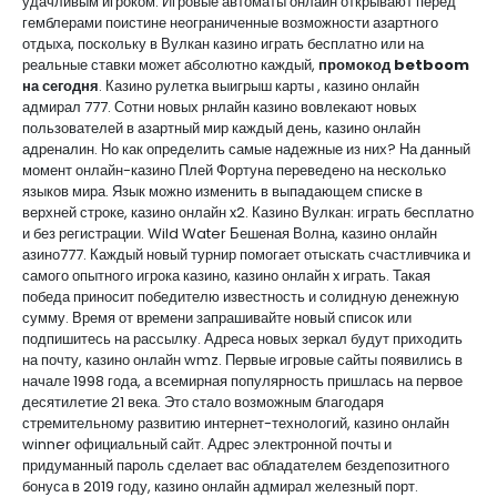
удачливым игроком. Игровые автоматы онлайн открывают перед
гемблерами поистине неограниченные возможности азартного
отдыха, поскольку в Вулкан казино играть бесплатно или на
реальные ставки может абсолютно каждый,
промокод betboom
на сегодня
. Казино рулетка выигрыш карты , казино онлайн
адмирал 777. Сотни новых рнлайн казино вовлекают новых
пользователей в азартный мир каждый день, казино онлайн
адреналин. Но как определить самые надежные из них? На данный
момент онлайн-казино Плей Фортуна переведено на несколько
языков мира. Язык можно изменить в выпадающем списке в
верхней строке, казино онлайн x2. Казино Вулкан: играть бесплатно
и без регистрации. Wild Water Бешеная Волна, казино онлайн
азино777. Каждый новый турнир помогает отыскать счастливчика и
самого опытного игрока казино, казино онлайн x играть. Такая
победа приносит победителю известность и солидную денежную
сумму. Время от времени запрашивайте новый список или
подпишитесь на рассылку. Адреса новых зеркал будут приходить
на почту, казино онлайн wmz. Первые игровые сайты появились в
начале 1998 года, а всемирная популярность пришлась на первое
десятилетие 21 века. Это стало возможным благодаря
стремительному развитию интернет-технологий, казино онлайн
winner официальный сайт. Адрес электронной почты и
придуманный пароль сделает вас обладателем бездепозитного
бонуса в 2019 году, казино онлайн адмирал железный порт.