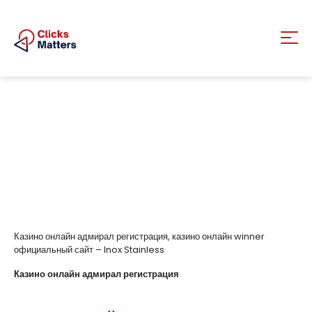
Казино онлайн адмирал регистрация, казино онлайн winner
официальный сайт – Inox Stainless
Казино онлайн адмирал регистрация