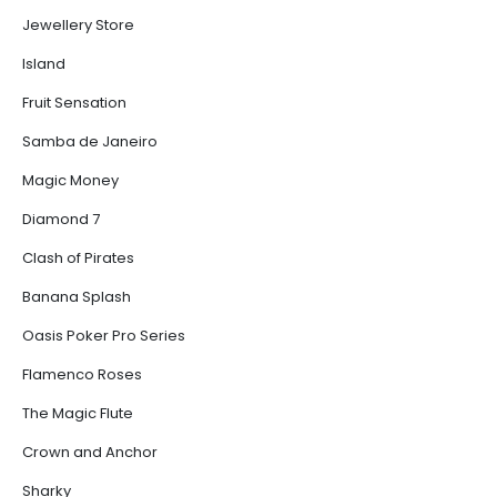
Jewellery Store
Island
Fruit Sensation
Samba de Janeiro
Magic Money
Diamond 7
Clash of Pirates
Banana Splash
Oasis Poker Pro Series
Flamenco Roses
The Magic Flute
Crown and Anchor
Sharky