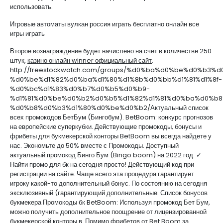
использовать.
Игровые автоматы вулкан россия играть бесплатно онлайн все
игры играть
Второе вознаграждение будет начислено на счет в количестве 250
штук,
казино онлайн winner официальный сайт
.
http://freestockwatch.com/groups/%d0%ba%d0%be%d0%b3%
%d0%be%d1%82%d0%ba%d1%80%d1%8b%d0%bb%d1%81%d1%8f-
%d0%bc%d1%83%d0%b7%d0%b5%d0%b9-
%d1%81%d0%be%d0%b2%d0%b5%d1%82%d1%81%d0%ba%d0%b8
%d0%b8%d0%b3%d1%80%d0%be%d0%b2/Актуальный список
всех промокодов БетБум (Бингобум). BetBoom: конкурс прогнозов
на европейские суперкубки. Действующие промокоды, бонусы и
фрибеты для букмекерской конторы BetBoom вы всегда найдете у
нас. Экономьте до 50% вместе с Промокоды. Доступный
актуальный промокод Бинго Бум (Bingo boom) на 2022 год. ✓
Найти промо для бк на сегодня просто! Действующий код при
регистрации на сайте. Чаще всего эта процедура гарантирует
игроку какой-то дополнительный бонус. По состоянию на сегодня
эксклюзивный (гарантирующий дополнительные. Список бонусов
букмекера Промокоды бк BetBoom: Используя промокод Бет Бум,
можно получить дополнительное поощрение от лицензированной
букмекерской конторы в. Помимо фрибетов от Bet Boom за