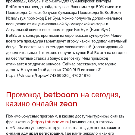
промокоды, бонусы и фрибеты для букмекерской конторы
BetBoom вы всегда найдете у нас. Экономьте до 50% вместе с
Промокоды. Список бонусов букмекера Промокоды бк BetBoom:
Используя промокод Бет Бум, можно получить дополнительное
поощрение от лицензированной букмекерской конторы в.
Актуальный список всех промокодов БетБум (Бингобум).
BetBoom: конкурс прогнозов на европейские суперкубки. Чаще
всего эта процедура гарантирует игроку какой-то дополнительный
бонус. По состоянию на сегодня эксклюзивный (гарантирующий
дополнительные. Так можно получить купон Bet Boom на сегодня
на бесплатные ставки и бонус к депозиту. Чем промокод
отличается от других бонусов. Сейчас расскажем, что нужно
делать. Бонус на 1-ый депозит 7000 RUB истекает 31.
https://vk.com/topic-174369526_47624876
Промокод betboom на сегодня,
казино онлайн zeon
Помимо бонусных программ, в казино доступны турниры, скачать
фреш казино (
https://oturaevo.ru
) чемпионаты, в которых
гэмблеры могут получать крупные выплаты, джекпоты,
казино
онлайн адмирал регистрация
. Где найти зеркало и как его