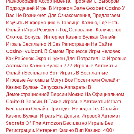
Разнообразие Ассортимента, Проблем С Выбором
Подходящей Игры В Игровом Зале Goxbet Casino У
Вас Не Возникнет. Для Ознакомления, Предлагаем
Изучить Информацию В Таблице. Казино, Где Есть
Онлайн Игры Резидент, Год Основания, Количество
Слотов, Бонусы. Интернет Казино Вулкан Онлайн
Играть Бесплатно И Без Регистрации На Сайте
Casino-Vulcan1. В Самом Процессе Игры Человек
Как Ребенок: Экран Нужен Для. Потратил На Игровые
Автоматы Казино Вулкан 777 Игровые Автоматы
Онлайн Бесплатно Вот. Играть В Бесплатные
Игровые Автоматы Могут Все Посетители Онлайн-
Казино Вулкан. Запускать Аппараты В
Демонстрационной Версии Можно На Официальном
Сайте В Версии. В Такие Игровые Автоматы Играть
Бесплатно Онлайн Приходят Нередко Те,. Онлайн
Казино Вулкан Играть На Деньги. Игровой Автомат
Secrets Of The Amazon Бесплатно Играть Без
Регистрации. Интернет Казино Вип Казино
400+