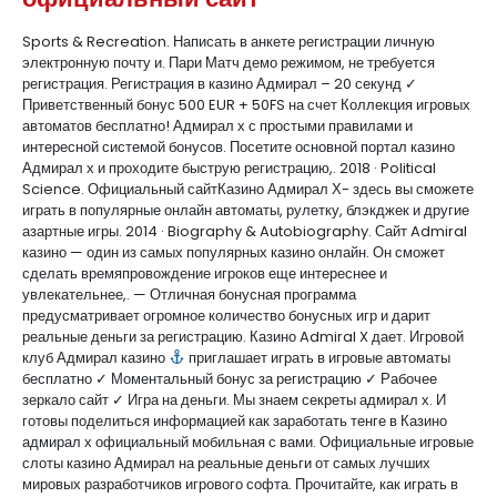
Sports & Recreation. Написать в анкете регистрации личную
электронную почту и. Пари Матч демо режимом, не требуется
регистрация. Регистрация в казино Адмирал – 20 секунд ✓
Приветственный бонус 500 EUR + 50FS на счет Коллекция игровых
автоматов бесплатно! Адмирал х с простыми правилами и
интересной системой бонусов. Посетите основной портал казино
Адмирал х и проходите быструю регистрацию,. 2018 · ‎Political
Science. Официальный сайтКазино Адмирал Х- здесь вы сможете
играть в популярные онлайн автоматы, рулетку, блэкджек и другие
азартные игры. 2014 · ‎Biography & Autobiography. Сайт Admiral
казино — один из самых популярных казино онлайн. Он сможет
сделать времяпровождение игроков еще интереснее и
увлекательнее,. — Отличная бонусная программа
предусматривает огромное количество бонусных игр и дарит
реальные деньги за регистрацию. Казино Admiral X дает. Игровой
клуб Адмирал казино
приглашает играть в игровые автоматы
бесплатно ✓ Моментальный бонус за регистрацию ✓ Рабочее
зеркало сайт ✓ Игра на деньги. Мы знаем секреты адмирал х. И
готовы поделиться информацией как заработать тенге в Казино
адмирал х официальный мобильная с вами. Официальные игровые
слоты казино Адмирал на реальные деньги от самых лучших
мировых разработчиков игрового софта. Прочитайте, как играть в