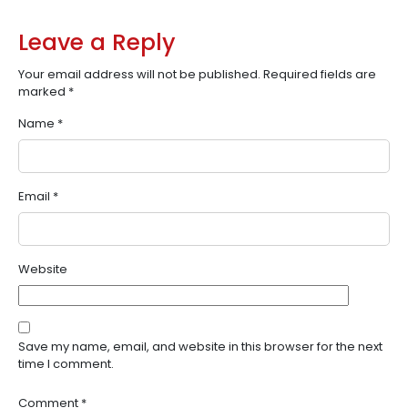
Leave a Reply
Your email address will not be published.
Required fields are
marked
*
Name
*
Email
*
Website
Save my name, email, and website in this browser for the next
time I comment.
Comment
*