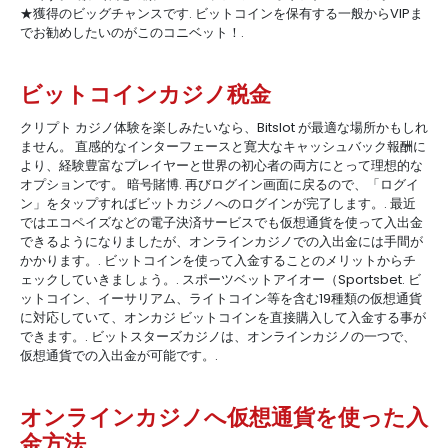
★獲得のビッグチャンスです. ビットコインを保有する一般からVIPま
でお勧めしたいのがこのコニベット！.
ビットコインカジノ税金
クリプト カジノ体験を楽しみたいなら、Bitslot が最適な場所かもしれ
ません。 直感的なインターフェースと寛大なキャッシュバック報酬に
より、経験豊富なプレイヤーと世界の初心者の両方にとって理想的な
オプションです。 暗号賭博. 再びログイン画面に戻るので、「ログイ
ン」をタップすればビットカジノへのログインが完了します。. 最近
ではエコペイズなどの電子決済サービスでも仮想通貨を使って入出金
できるようになりましたが、オンラインカジノでの入出金には手間が
かかります。. ビットコインを使って入金することのメリットからチ
ェックしていきましょう。. スポーツベットアイオー（Sportsbet. ビ
ットコイン、イーサリアム、ライトコイン等を含む19種類の仮想通貨
に対応していて、オンカジ ビットコインを直接購入して入金する事が
できます。. ビットスターズカジノは、オンラインカジノの一つで、
仮想通貨での入出金が可能です。.
オンラインカジノへ仮想通貨を使った入
金方法