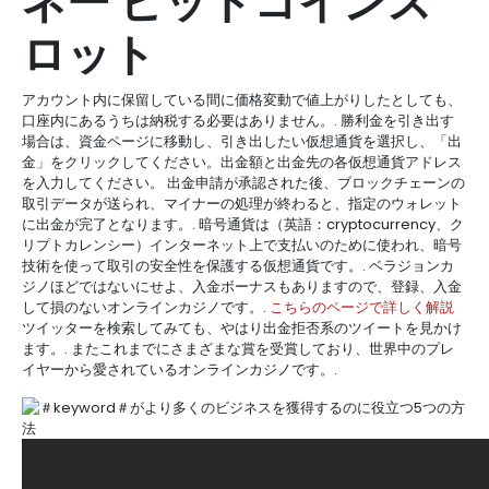
ネー ビットコインス
ロット
アカウント内に保留している間に価格変動で値上がりしたとしても、
口座内にあるうちは納税する必要はありません。. 勝利金を引き出す
場合は、資金ページに移動し、引き出したい仮想通貨を選択し、「出
金」をクリックしてください。出金額と出金先の各仮想通貨アドレス
を入力してください。 出金申請が承認された後、ブロックチェーンの
取引データが送られ、マイナーの処理が終わると、指定のウォレット
に出金が完了となります。. 暗号通貨は（英語：cryptocurrency、ク
リプトカレンシー）インターネット上で支払いのために使われ、暗号
技術を使って取引の安全性を保護する仮想通貨です。. ベラジョンカ
ジノほどではないにせよ、入金ボーナスもありますので、登録、入金
して損のないオンラインカジノです。.
こちらのページで詳しく解説
ツイッターを検索してみても、やはり出金拒否系のツイートを見かけ
ます。. またこれまでにさまざまな賞を受賞しており、世界中のプレ
イヤーから愛されているオンラインカジノです。.