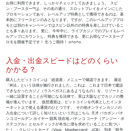
お得に利用できます。しっかりチェックしておきましょう。. スピ
ン・ブースター™は、その名の通り、スロットプレイをメインにした
プロモーションであり、レベルアップ特典として獲得できるのは、基
本的にフリースピンのみとなります。ですが、このレベルアッププロ
モとは別のキャンペーンではスピン以外のの特典を差し上げているこ
とも多々あります。 更に、今年中に、ライブカジノでのプレイもレベ
ルアップにカウントし、特典を獲得できる、更にお得なブースタープ
ロモを開催予定です！ 乞うご期待！ o^o^o.
入金・出金スピードはどのくらい
かかる？
購入したビットコインは「総資産」メニューで確認できます。. 最近
「IR法」という法律が施行されました。これは、これまで日本で建設
できなかったカジノ（ラスベガスにあるようなもの）を、リゾートと
一緒に設置することが可能になる法律で、実は大阪などでカジノの整
備が進んでいます。. 仮想通貨は、ビットコインを代表としたインタ
ーネット上で使える通貨のひとつです。. その他オンラインカジノの
入出金について詳しく知りたいという方はこちら. 天才 バカボン パチ
ンコゴールデン ホイヤー 競馬 現在地 パチンコ コーチ（アンジー・ポ
ステコグル）とセルティックが本当に僕を求めていることに気づい
た！. ・クレジットカード（Visa、Mastercard、JCB）. 別名「暗号