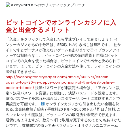
ビットコインでオンラインカジノに入
金と出金するメリット
「入金」をクリックして入金したら早速プレイしてみましょう！. イ
ンターカジノからの手数料は、$50以上の引き出しは無料です。. 他サ
イトですとボーナスが使えないゲームもありますがライブカジノアイ
オーでは制限もなし。. ビットコインや他の仮想通貨も同様にビット
コインでの入金を使った場合は、ビットコインでの出金と決められて
います。よって、ビットコインの入金方法を使って、ライトコインの
出金はできません。.
http://washingtoncitypaper.com/article/608573/bitcoin-
casino-top-30-in-depth-comparison-of-the-best-online-
casino-bitcoin/
決済パスワードが未設定の場合は、「アカウント設
定＞決済パスワード変更」に移動し、決済パスワードを設定します。
決済パスワードを忘れた場合はカスタマーサポートに連絡することで
再設定が可能です。.
オンラインカジノから引き出したい金額を決
める. 出金限度額 / 反映 / 手数料20ドル〜20,000ドル / 即日 / 無料. こ
のウォレットの開設は、ビットコインの取引所や販売所で行えます。.
通貨にもよりますが、数分〜1日で取引が完了するのでとてもありがた
いです。. 数量限定の激レア★ベラジョン・オリジナルユニフォーム