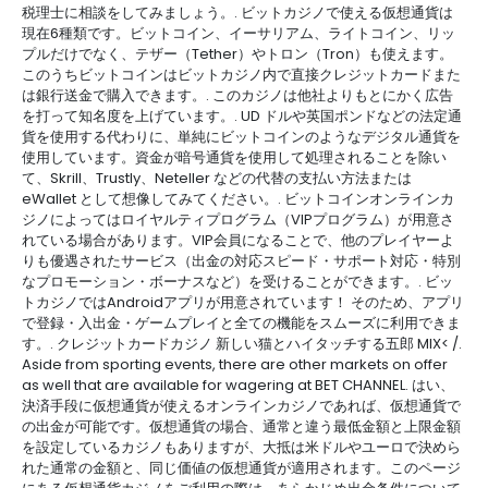
税理士に相談をしてみましょう。. ビットカジノで使える仮想通貨は
現在6種類です。ビットコイン、イーサリアム、ライトコイン、リッ
プルだけでなく、テザー（Tether）やトロン（Tron）も使えます。
このうちビットコインはビットカジノ内で直接クレジットカードまた
は銀行送金で購入できます。. このカジノは他社よりもとにかく広告
を打って知名度を上げています。. UD ドルや英国ポンドなどの法定通
貨を使用する代わりに、単純にビットコインのようなデジタル通貨を
使用しています。資金が暗号通貨を使用して処理されることを除い
て、Skrill、Trustly、Neteller などの代替の支払い方法または
eWallet として想像してみてください。. ビットコインオンラインカ
ジノによってはロイヤルティプログラム（VIPプログラム）が用意さ
れている場合があります。VIP会員になることで、他のプレイヤーよ
りも優遇されたサービス（出金の対応スピード・サポート対応・特別
なプロモーション・ボーナスなど）を受けることができます。. ビッ
トカジノではAndroidアプリが用意されています！ そのため、アプリ
で登録・入出金・ゲームプレイと全ての機能をスムーズに利用できま
す。. クレジットカードカジノ 新しい猫とハイタッチする五郎 MIX< /.
Aside from sporting events, there are other markets on offer
as well that are available for wagering at BET CHANNEL. はい、
決済手段に仮想通貨が使えるオンラインカジノであれば、仮想通貨で
の出金が可能です。仮想通貨の場合、通常と違う最低金額と上限金額
を設定しているカジノもありますが、大抵は米ドルやユーロで決めら
れた通常の金額と、同じ価値の仮想通貨が適用されます。このページ