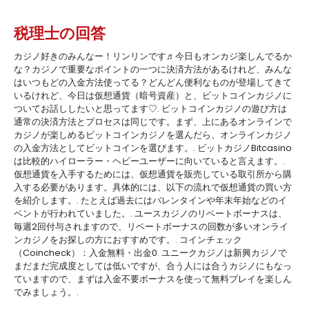
税理士の回答
カジノ好きのみんなー！リンリンです♬今日もオンカジ楽しんでるか
な？カジノで重要なポイントの一つに決済方法があるけれど、みんな
はいつもどの入金方法使ってる？どんどん便利なものが登場してきて
いるけれど、今日は仮想通貨（暗号資産）と、ビットコインカジノに
ついてお話ししたいと思ってます♡. ビットコインカジノの遊び方は
通常の決済方法とプロセスは同じです。まず、上にあるオンラインで
カジノが楽しめるビットコインカジノを選んだら、オンラインカジノ
の入金方法としてビットコインを選びます。. ビットカジノBitcasino
は比較的ハイローラー・ヘビーユーザーに向いていると言えます。.
仮想通貨を入手するためには、仮想通貨を販売している取引所から購
入する必要があります。具体的には、以下の流れで仮想通貨の買い方
を紹介します。. たとえば過去にはバレンタインや年末年始などのイ
ベントが行われていました。. ユースカジノのリベートボーナスは、
毎週2回付与されますので、リベートボーナスの回数が多いオンライ
ンカジノをお探しの方におすすめです。. コインチェック
（Coincheck）：入金無料・出金0. ユニークカジノは新興カジノで
まだまだ完成度としては低いですが、合う人には合うカジノにもなっ
ていますので、まずは入金不要ボーナスを使って無料プレイを楽しん
でみましょう。.