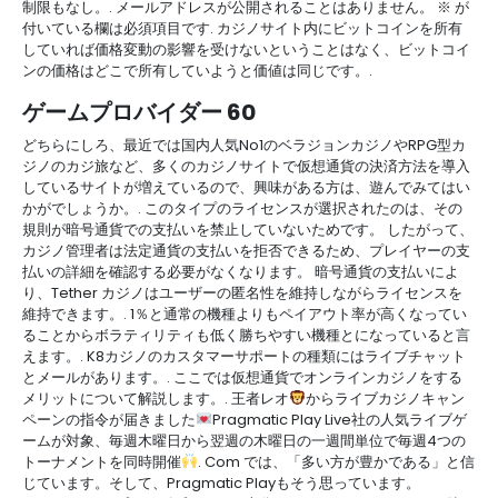
制限もなし。. メールアドレスが公開されることはありません。 ※ が
付いている欄は必須項目です. カジノサイト内にビットコインを所有
していれば価格変動の影響を受けないということはなく、ビットコイ
ンの価格はどこで所有していようと価値は同じです。.
ゲームプロバイダー 60
どちらにしろ、最近では国内人気No1のベラジョンカジノやRPG型カ
ジノのカジ旅など、多くのカジノサイトで仮想通貨の決済方法を導入
しているサイトが増えているので、興味がある方は、遊んでみてはい
かがでしょうか。. このタイプのライセンスが選択されたのは、その
規則が暗号通貨での支払いを禁止していないためです。 したがって、
カジノ管理者は法定通貨の支払いを拒否できるため、プレイヤーの支
払いの詳細を確認する必要がなくなります。 暗号通貨の支払いによ
り、Tether カジノはユーザーの匿名性を維持しながらライセンスを
維持できます。. 1％と通常の機種よりもペイアウト率が高くなってい
ることからボラティリティも低く勝ちやすい機種とになっていると言
えます。. K8カジノのカスタマーサポートの種類にはライブチャット
とメールがあります。. ここでは仮想通貨でオンラインカジノをする
メリットについて解説します。. 王者レオ
からライブカジノキャン
ペーンの指令が届きました
Pragmatic Play Live社の人気ライブゲ
ームが対象、毎週木曜日から翌週の木曜日の一週間単位で毎週4つの
トーナメントを同時開催
. Com では、「多い方が豊かである」と信
じています。そして、Pragmatic Playもそう思っています。