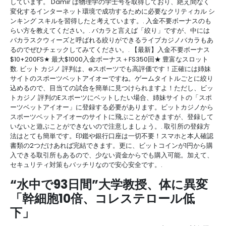
しています。 Damir は物理学の学士号を取得しており、絶え間なく
変化するインターネット環境で成功するために必要なクリティカル シ
ンキング スキルを習得したと考えています。. 入金不要ボーナスのも
らい方を教えてください。. バカラと言えば「絞り」ですが、中には
バカラスクウィーズと呼ばれる絞りができるライブカジノバカラもあ
るのでぜひチェックしてみてください。. 【最新】入金不要ボーナス
$10+200FS★ 最大$1000入金ボーナス＋FS350回★ 豊富なスロット
数. ビット カジノ 評判は、eスポーツでも高評価です！正確には姉妹
サイトのスポーツベットアイオーですね。ゲームタイトルごとに絞り
込めるので、目当ての試合を簡単に見つけられますよ！ただし、ビッ
トカジノ 評判のEスポーツにベットしたい場合、姉妹サイトの「スポ
ーツベットアイオー」に登録する必要があります。ビットカジノから
スポーツベットアイオーのサイトに飛ぶことができますが、登録して
いないと遊ぶことができないので注意しましょう。. 取引所の登録方
法はとても簡単です。印鑑や銀行口座は一切不要！スマホと本人確認
書類の2つだけあれば完結できます。更に、ビットコインが1円から購
入できる取引所もあるので、少ない資金からでも購入可能。加えて、
セキュリティ対策もバッチリなので安心安全です。.
“水中で93日間”大学教授、体に異変
「幹細胞10倍、コレステロール低
下」