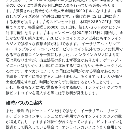
金の0. Comにて過去3ヶ月以内に入金を行っている必要がありま
す。/ 獲得された賞金からの最大出金額は5000ドルになります。/ 獲
得したプライズの賭け条件は21倍です。/ 賭け条件は21日以内に完了
する必要があります。/ 各スピンセットは、木曜日23:59 CETまで利
用できます。毎週金曜日の00:01 CET以降、新しいセットのスピンが
利用可能になります。 / 本キャンペーンは2021年2月5日に開始し、通
知がない限り続きます。/ 21. ビットコインカジノ以外にもオンライン
カジノでは様々な仮想通貨が利用できます。 イーサリアム ・リップ
ル ・リップルライトコインなど、ビットコイン以外でカジノに利用で
きる主な仮想コインを一覧にしました。. オンラインカジノにより対
応は異なりますが、出金処理の前にまず審査があります。ゲームプレ
イに不正はないか、利用規約に違反する行為がないかをチェックされ
るのです。オンカジによっては1日ほど時間がかかる場合があるので、
申請をしてすぐに着金するとは限りません。あくまでもオンカジ側が
出金処理をすれば、時間がかからずに着金するということです。. し
かし、取引所などに法定通貨を入金する際や、オンラインカジノで直
接ビットコインを購入する際には手数料が発生します。.
臨時バスのご案内
また、最近ではビットコインだけではなく、イーサリアム、リップ
ル、ビットコインキャッシュなどが利用できるオンラインカジノの数
が増えており、ますます利便性が高くなっています。 ビットコインを
投資として購入している場合は、オンラインカジノとうまく併用して