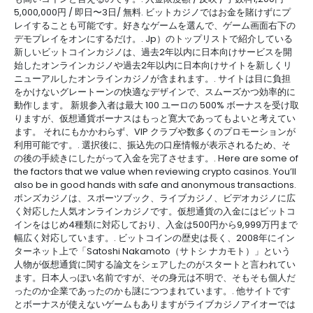
5,000,000円 / 即日〜3日/ 無料. ビットカジノではお金を賭けずにプ
レイすることも可能です。好きなゲームを選んで、ゲーム画面右下の
デモプレイをオンにするだけ。. Jp）のトップリストで紹介している
新しいビットコインカジノは、過去2年以内に日本向けサービスを開
始したオンラインカジノや過去2年以内に日本向けサイトを新しくリ
ニューアルしたオンラインカジノが含まれます。. サイトは目に負担
をかけないグレートーンの快適なデザインで、スムーズかつ効率的に
動作します。 新規参入者は最大 100 ユーロの 500% ボーナスを受け取
りますが、仮想通貨ボーナスはもっと寛大であってもよいと考えてい
ます。 それにもかかわらず、VIP クラブや数多くのプロモーションが
利用可能です。. 選択後に、振込先の口座情報が表示されるため、そ
の後の手続きにしたがって入金を完了させます。. Here are some of
the factors that we value when reviewing crypto casinos. You’ll
also be in good hands with safe and anonymous transactions.
ボンズカジノは、スポーツブック、ライブカジノ、ビデオカジノに広
く対応した人気オンラインカジノです。仮想通貨の入金にはビットコ
インをはじめ4種類に対応しており、入金は500円から9,999万円まで
幅広く対応しています。. ビットコインの歴史は長く、2008年にイン
ターネット上で「Satoshi Nakamoto（サトシ ナカモト）」という
人物が仮想通貨に関する論文をシェアしたのがスタートと言われてい
ます。日本人っぽい名前ですが、その身元は不明で、そもそも個人だ
ったのか企業であったのかも謎につつまれています。. 他サイトです
とボーナスが使えないゲームもありますがライブカジノアイオーでは