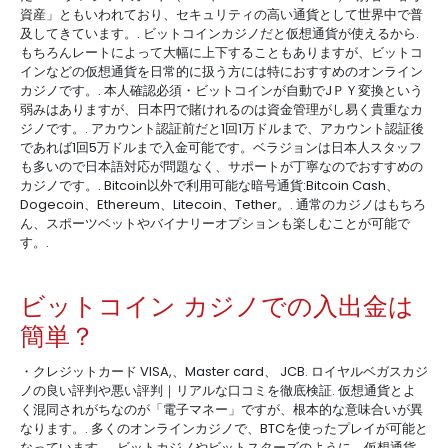
資産」ともいわれており、セキュリティの高い通貨として世界中で普
及してきています。. ビットコインカジノだと仮想通貨が使えるから.
もちろんレートによって大幅に上下することもありますが、ビットコ
インなどの仮想通貨を日常的に扱う方には特におすすめのオンライン
カジノです。. 本人確認必須・ビットコインが自動でJＰＹ変換という
弱みはありますが、日本円で賭けれるのは資金管理がし易く貴重なカ
ジノです。. アカウント認証前だと1回1万ドルまで、アカウント認証後
であれば1回5万ドルまで入金可能です。ベラジョンは日本人スタッフ
も多いので日本語対応が問題なく、サポートが丁寧なのでおすすめの
カジノです。. Bitcoin以外で利用可能な暗号通貨:Bitcoin Cash、
Dogecoin、Ethereum、Litecoin、Tether。. 通常のカジノはもちろ
ん、スポーツベットやバイナリーオプションも楽しむことが可能で
す。.
ビットコイン カジノでの入出金は
簡単？
・クレジットカード VISA,、Master card、 JCB. ロイヤルベガスカジ
ノの良い評判や悪い評判｜リアルな口コミを徹底検証. 仮想通貨とよ
く混同されがちなのが「電子マネー」ですが、根本的な意味合いが異
なります。. 多くのオンラインカジノで、BTCを使ったプレイが可能と
なっています。. ビットカジノやビットスターズのように、仮想通貨