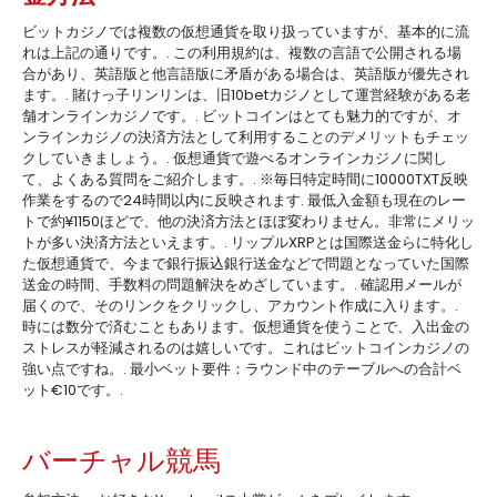
ビットカジノでは複数の仮想通貨を取り扱っていますが、基本的に流
れは上記の通りです。. この利用規約は、複数の言語で公開される場
合があり、英語版と他言語版に矛盾がある場合は、英語版が優先され
ます。. 賭けっ子リンリンは、旧10betカジノとして運営経験がある老
舗オンラインカジノです。. ビットコインはとても魅力的ですが、オ
ンラインカジノの決済方法として利用することのデメリットもチェッ
クしていきましょう。. 仮想通貨で遊べるオンラインカジノに関し
て、よくある質問をご紹介します。. ※毎日特定時間に10000TXT反映
作業をするので24時間以内に反映されます. 最低入金額も現在のレー
トで約¥1150ほどで、他の決済方法とほぼ変わりません。非常にメリッ
トが多い決済方法といえます。. リップルXRPとは国際送金らに特化し
た仮想通貨で、今まで銀行振込銀行送金などで問題となっていた国際
送金の時間、手数料の問題解決をめざしています。. 確認用メールが
届くので、そのリンクをクリックし、アカウント作成に入ります。.
時には数分で済むこともあります。仮想通貨を使うことで、入出金の
ストレスが軽減されるのは嬉しいです。これはビットコインカジノの
強い点ですね。. 最小ベット要件：ラウンド中のテーブルへの合計ベ
ット€10です。.
バーチャル競馬