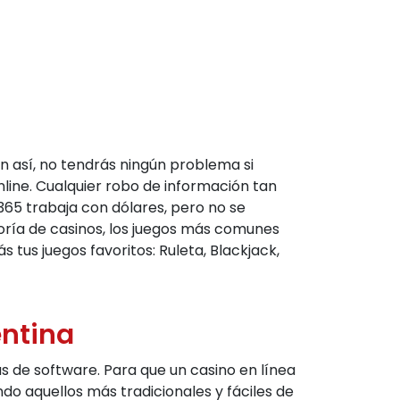
Aún así, no tendrás ningún problema si
line. Cualquier robo de información tan
365 trabaja con dólares, pero no se
oría de casinos, los juegos más comunes
 tus juegos favoritos: Ruleta, Blackjack,
entina
 de software. Para que un casino en línea
o aquellos más tradicionales y fáciles de