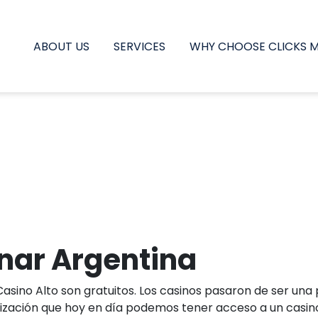
ABOUT US
SERVICES
WHY CHOOSE CLICKS 
nar Argentina
asino Alto son gratuitos. Los casinos pasaron de ser un
ualización que hoy en día podemos tener acceso a un casi