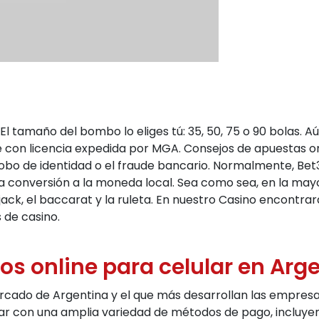
 El tamaño del bombo lo eliges tú: 35, 50, 75 o 90 bolas. 
ne con licencia expedida por MGA. Consejos de apuestas on
obo de identidad o el fraude bancario. Normalmente, Bet
 conversión a la moneda local. Sea como sea, en la may
ck, el baccarat y la ruleta. En nuestro Casino encontrarás
 de casino.
s online para celular en Arg
cado de Argentina y el que más desarrollan las empresas
ar con una amplia variedad de métodos de pago, incluyend