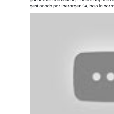
gestionada por Iberargen SA, bajo la norm