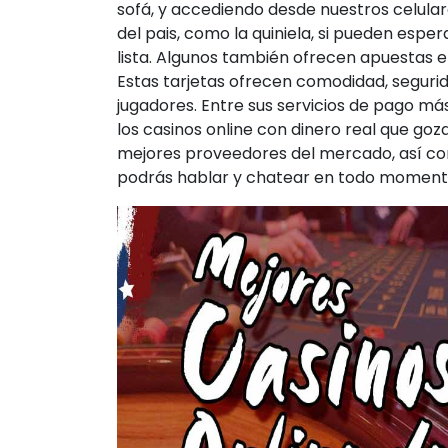
sofá, y accediendo desde nuestros celular
del pais, como la quiniela, si pueden espe
lista. Algunos también ofrecen apuestas en
Estas tarjetas ofrecen comodidad, segurid
jugadores. Entre sus servicios de pago más
los casinos online con dinero real que goz
mejores proveedores del mercado, así com
podrás hablar y chatear en todo momento 