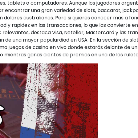
es, tablets o computadores. Aunque los jugadores argenti
rar encontrar una gran variedad de slots, baccarat, jackp
 dólares australianos. Pero si quieres conocer más a fond
ad y rapidez en las transacciones, lo que las convierte 
 relevantes, destaca Visa, Neteller, Mastercard y las trans
an de una mayor populardiad en USA. En la sección de slot
o juegos de casino en vivo donde estarás delante de un 
mientras ganas cientos de premios en una de las ruleta